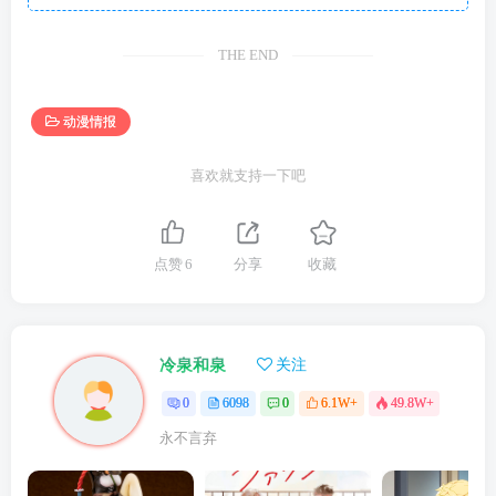
THE END
动漫情报
喜欢就支持一下吧
点赞
6
分享
收藏
冷泉和泉
关注
0
6098
0
6.1W+
49.8W+
永不言弃