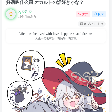
好话叫什么词 オカルトの話好きかな？
冷泉和泉
关注
私信
11个月前发布
0
57
6
Life must be lived with love, happiness, and dreams.
人生一定要有爱，有快乐，有梦想