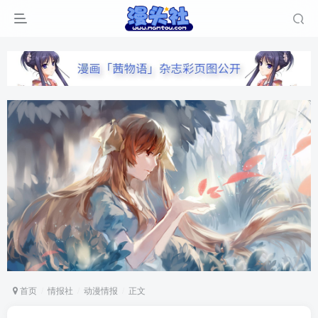
首页
情报社
动漫情报
正文