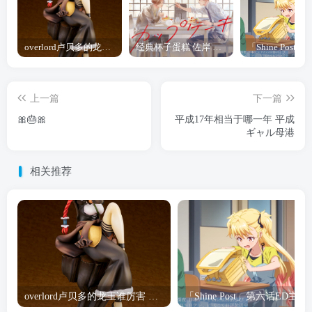
overlord卢贝多的龙王谁厉害 「Overlord」露普斯蕾琪娜·贝塔手办开订
经典杯子蛋糕 佐岸 漫画「经典杯子蛋糕」宣布真人日剧化
上一篇
下一篇
🎀🎂🎀
平成17年相当于哪一年 平成
ギャル母港
相关推荐
overlord卢贝多的龙王谁厉害 「Overlord」露普斯蕾琪娜·贝塔手办开订
「Shine Post」第六话ED