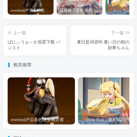
overlord卢贝多的龙王谁厉害 「Overlord」露普斯蕾琪娜·贝塔手办开订
经典杯子蛋糕 佐岸 漫画「经典杯子蛋糕」宣布真人日剧化
上一篇
下一篇
ばにぃうぉ～か迅雷下载 パ
暑日是词语吗 暑い日の朝の
ンスト
紗希ちゃん
相关推荐
overlord卢贝多的龙王谁厉害 「Overlord」露普斯蕾琪娜·贝塔手办开订
「Shine Post」第六话ED