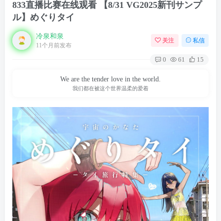
833直播比赛在线观看 【8/31 VG2025新刊サンプ
ル】めぐりタイ
冷泉和泉
关注
私信
11个月前发布
0
61
15
We are the tender love in the world.
我们都在被这个世界温柔的爱着