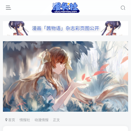
首页
情报社
动漫情报
正文