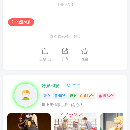
THE END
动漫情报
喜欢就支持一下吧
点赞
15
分享
收藏
冷泉和泉
关注
0
6098
0
6.1W+
49.8W+
世上无难事，只怕有心人