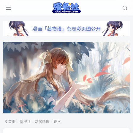
首页
情报社
动漫情报
正文