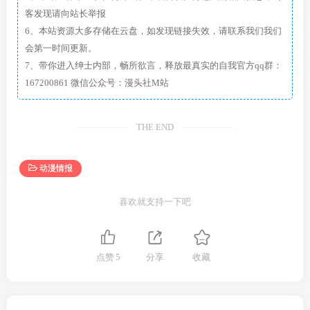
客发现请向站长举报
6、本站资源大多存储在云盘，如发现链接失效，请联系我们我们
会第一时间更新。
7、带你进入绅士内部，畅所欲言，释放最真实的自我官方qq群：
167200861 微信公众号：漫头社M站
THE END
动漫情报
喜欢就支持一下吧
点赞
5
分享
收藏