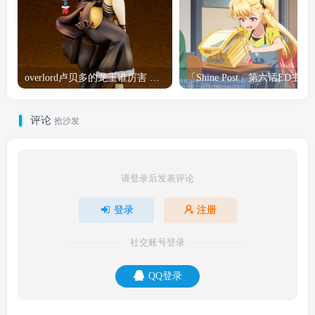
overlord卢贝多的龙王谁厉害 「Overlord」露普斯蕾琪娜·贝塔手办开订
「Shine Post」第六话ED
评论
抢沙发
请登录后发表评论
登录
注册
社交账号登录
QQ登录