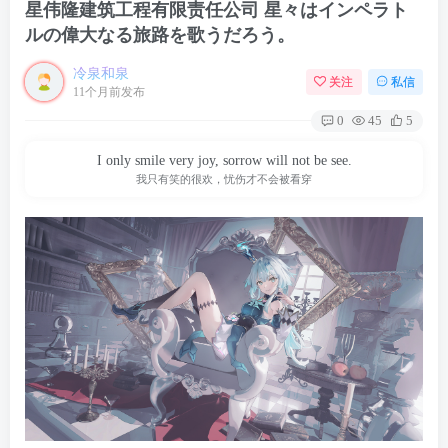
星伟隆建筑工程有限责任公司 星々はインペラト
ルの偉大なる旅路を歌うだろう。
冷泉和泉
关注
私信
11个月前发布
0
45
5
I only smile very joy, sorrow will not be see.
我只有笑的很欢，忧伤才不会被看穿