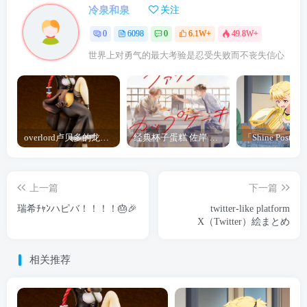
冷泉和泉
关注
0
6098
0
6.1W+
49.8W+
世界上对勇气的最大考验是忍受失败而不丧失信心
overlord卢贝多的龙王谁厉害 「Overlord」露普斯蕾琪娜·贝塔手办开订
经典杯子蛋糕 佐岸 漫画「经典杯子蛋糕」宣布真人日剧化
上一篇
下一篇
瑞希ﾁｬﾝハピバ！！！！🎂🎉
twitter-like platform
X（Twitter）絵まとめ
相关推荐