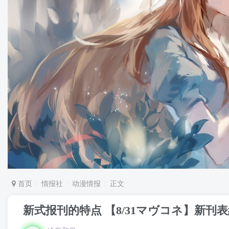
首页
情报社
动漫情报
正文
新式报刊的特点 【8/31マヴコネ】新刊表紙