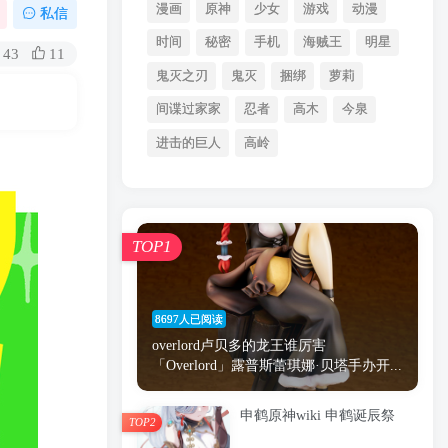
漫画
原神
少女
游戏
动漫
私信
时间
秘密
手机
海贼王
明星
43
11
鬼灭之刃
鬼灭
捆绑
萝莉
间谍过家家
忍者
高木
今泉
进击的巨人
高岭
TOP1
8697人已阅读
overlord卢贝多的龙王谁厉害
「Overlord」露普斯蕾琪娜·贝塔手办开...
申鹤原神wiki 申鹤诞辰祭
TOP2