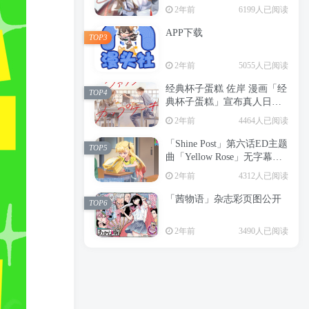
2年前
6199人已阅读
APP下载
TOP3
2年前
5055人已阅读
经典杯子蛋糕 佐岸 漫画「经
TOP4
典杯子蛋糕」宣布真人日剧
化
2年前
4464人已阅读
「Shine Post」第六话ED主题
TOP5
曲「Yellow Rose」无字幕MV
公开
2年前
4312人已阅读
「茜物语」杂志彩页图公开
TOP6
2年前
3490人已阅读