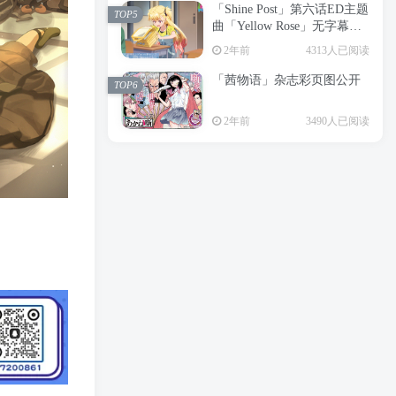
「Shine Post」第六话ED主题
2年前
6199人已阅读
TOP5
曲「Yellow Rose」无字幕MV
APP下载
公开
TOP3
2年前
4313人已阅读
「茜物语」杂志彩页图公开
2年前
5056人已阅读
TOP6
经典杯子蛋糕 佐岸 漫画「经
TOP4
2年前
3490人已阅读
典杯子蛋糕」宣布真人日剧
化
2年前
4468人已阅读
「Shine Post」第六话ED主题
TOP5
曲「Yellow Rose」无字幕MV
公开
2年前
4313人已阅读
「茜物语」杂志彩页图公开
TOP6
2年前
3490人已阅读