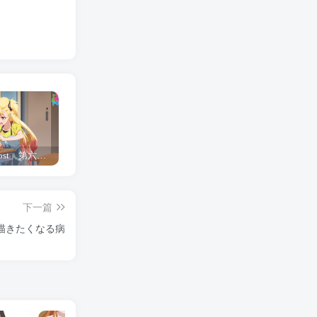
「Shine Post」第六话ED主题曲「Yellow Rose」无字幕MV公开
「茜物语」杂志彩页图公开
夺妻by豌豆荚小说全文 百度网盘 Duo!
下一篇
描きたくなる病