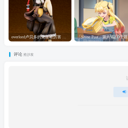
overlord卢贝多的龙王谁厉害 「Overlord」露普斯蕾琪娜·贝塔手办开订
「S
评论
抢沙发