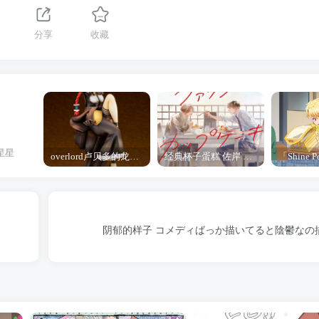
分享
收藏
星星
overlord卢贝多的龙王谁厉害 「Overlord」露普斯蕾琪娜·贝塔手办开订
经典杯子蛋糕 佐岸 漫画「经典杯子蛋糕」宣布真人日剧化
阴郁的样子 コメディばっか描いてると陰鬱なの