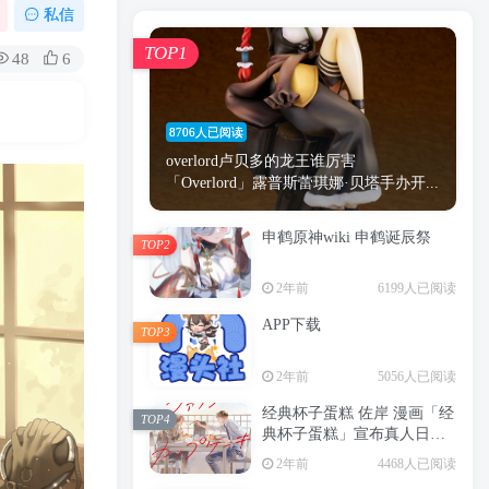
漫画
原神
少女
游戏
动漫
私信
时间
秘密
手机
海贼王
明星
TOP1
48
6
鬼灭之刃
鬼灭
萝莉
捆绑
间谍过家家
忍者
高木
今泉
8706人已阅读
进击的巨人
高岭
overlord卢贝多的龙王谁厉害
「Overlord」露普斯蕾琪娜·贝塔手办开...
申鹤原神wiki 申鹤诞辰祭
TOP2
TOP1
2年前
6199人已阅读
APP下载
TOP3
8706人已阅读
2年前
5056人已阅读
overlord卢贝多的龙王谁厉害
「Overlord」露普斯蕾琪娜·贝塔手办开...
经典杯子蛋糕 佐岸 漫画「经
TOP4
典杯子蛋糕」宣布真人日剧
申鹤原神wiki 申鹤诞辰祭
化
TOP2
2年前
4468人已阅读