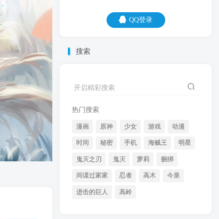
QQ登录
QQ登录
搜索
08
08
开启精彩搜索
英语听力总结，有些话只说给懂的人听。
热门搜索
漫画
原神
少女
游戏
动漫
时间
秘密
手机
海贼王
明星
鬼灭之刃
鬼灭
萝莉
捆绑
间谍过家家
忍者
高木
今泉
开启精彩搜索
进击的巨人
高岭
热门搜索