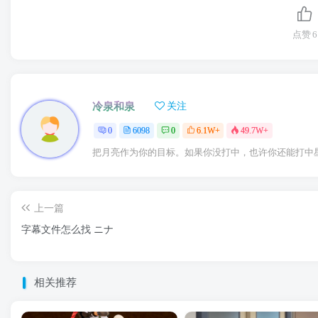
点赞
6
冷泉和泉
关注
0
6098
0
6.1W+
49.7W+
把月亮作为你的目标。如果你没打中，也许你还能打中
上一篇
字幕文件怎么找 ニナ
相关推荐