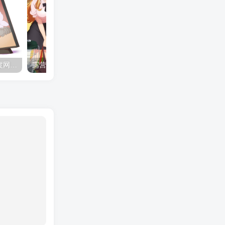
夺妻by豌豆荚小说全文 百度网盘 Duo!
露营的动画 动画「后宫露营！」公开主视觉图
✒️🍬☆