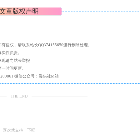
文章版权声明
权，请联系站长QQ374155650进行删除处理。
真实性负责。
发现请向站长举报
第一时间更新。
7、带你进入绅士内部，畅所欲言，释放最真实的自我官方qq群：167200861 微信公众号：漫头社M站
THE END
喜欢就支持一下吧