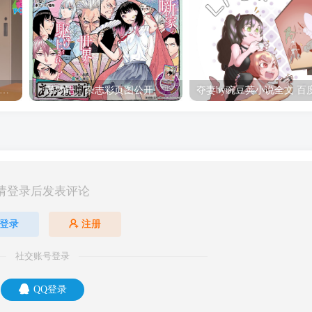
hine Post」第六话ED主题曲「Yellow Rose」无字幕MV公开
「茜物语」杂志彩页图公开
请登录后发表评论
登录
注册
社交账号登录
QQ登录