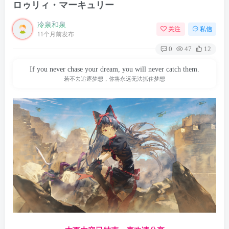
ロゥリィ・マーキュリー
冷泉和泉
关注
私信
11个月前发布
0
47
12
If you never chase your dream, you will never catch them.
若不去追逐梦想，你将永远无法抓住梦想