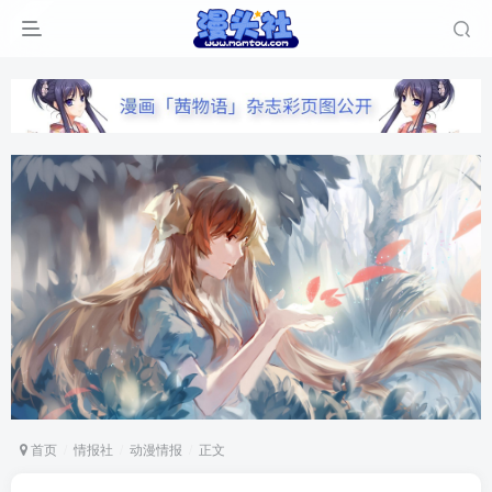
首页
情报社
动漫情报
正文