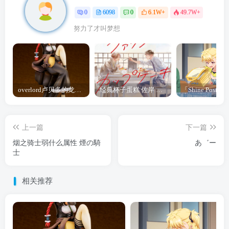
0
6098
0
6.1W+
49.7W+
努力了才叫梦想
overlord卢贝多的龙王谁厉害 「Overlord」露普斯蕾琪娜·贝塔手办开订
经典杯子蛋糕 佐岸 漫画「经典杯子蛋糕」宣布真人日剧化
上一篇
下一篇
烟之骑士弱什么属性 煙の騎
あ゛ー
士
相关推荐