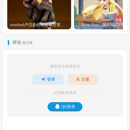
overlord卢贝多的龙王谁厉害 「Overlord」露普斯蕾琪娜·贝塔手办开订
「Shine Post」第六话ED
评论
抢沙发
请登录后发表评论
登录
注册
社交账号登录
QQ登录