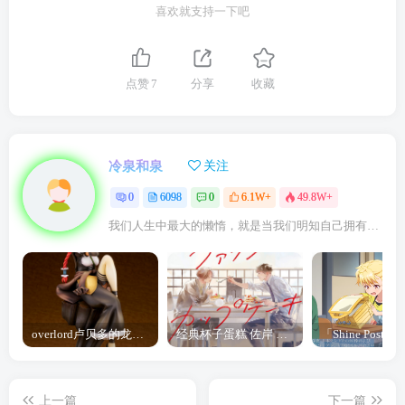
喜欢就支持一下吧
点赞
7
分享
收藏
冷泉和泉
关注
0
6098
0
6.1W+
49.8W+
我们人生中最大的懒惰，就是当我们明知自己拥有作出选择的能力，却不去主动改变而是放任它的生活态度
overlord卢贝多的龙王谁厉害 「Overlord」露普斯蕾琪娜·贝塔手办开订
经典杯子蛋糕 佐岸 漫画「经典杯子蛋糕」宣布真人日剧化
上一篇
下一篇