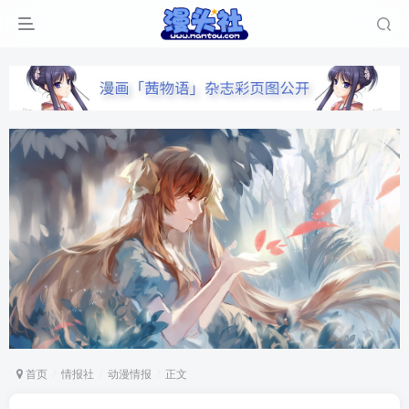
首页
情报社
动漫情报
正文