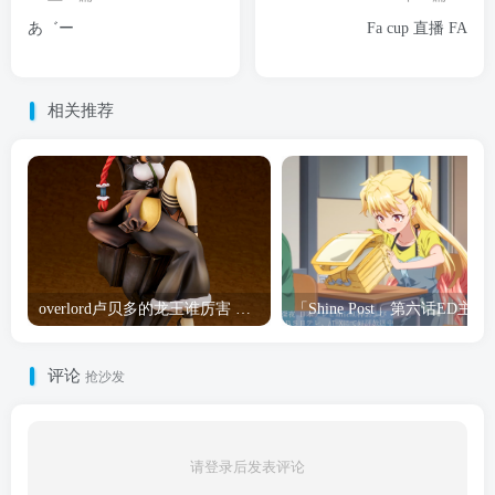
あ゛ー
Fa cup 直播 FA
相关推荐
overlord卢贝多的龙王谁厉害 「Overlord」露普斯蕾琪娜·贝塔手办开订
「Shine Post」第六话ED
评论
抢沙发
请登录后发表评论