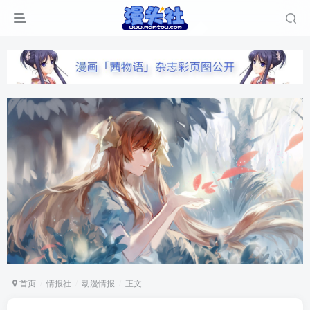
首页
情报社
动漫情报
正文