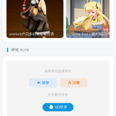
overlord卢贝多的龙王谁厉害 「Overlord」露普斯蕾琪娜·贝塔手办开订
「Shine Post」第六话ED
评论
抢沙发
请登录后发表评论
登录
注册
社交账号登录
QQ登录