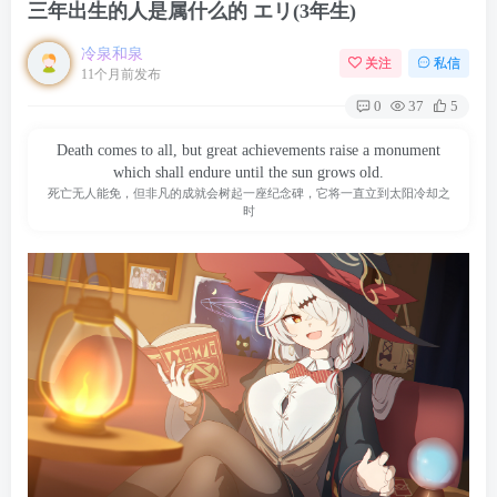
三年出生的人是属什么的 エリ(3年生)
冷泉和泉
关注
私信
11个月前发布
0
37
5
Death comes to all, but great achievements raise a monument
which shall endure until the sun grows old.
死亡无人能免，但非凡的成就会树起一座纪念碑，它将一直立到太阳冷却之
时