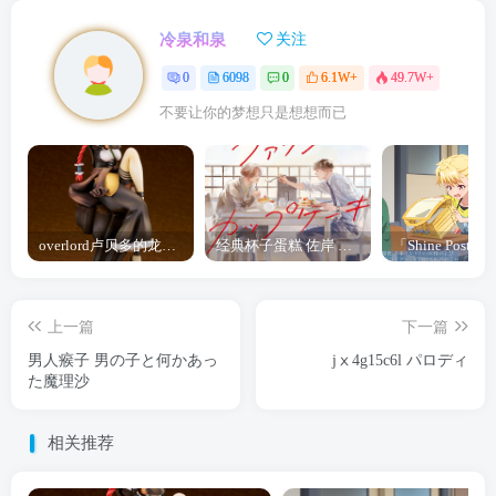
冷泉和泉
关注
0
6098
0
6.1W+
49.7W+
不要让你的梦想只是想想而已
overlord卢贝多的龙王谁厉害 「Overlord」露普斯蕾琪娜·贝塔手办开订
经典杯子蛋糕 佐岸 漫画「经典杯子蛋糕」宣布真人日剧化
上一篇
下一篇
男人瘊子 男の子と何かあっ
jⅹ4g15c6l パロディ
た魔理沙
相关推荐