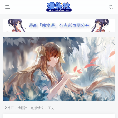
首页
情报社
动漫情报
正文