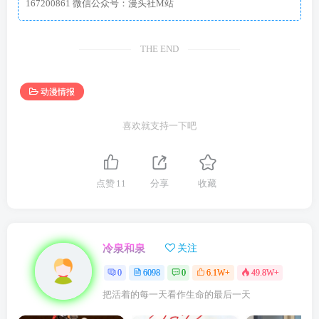
167200861 微信公众号：漫头社M站
THE END
动漫情报
喜欢就支持一下吧
点赞
11
分享
收藏
冷泉和泉
关注
0
6098
0
6.1W+
49.8W+
把活着的每一天看作生命的最后一天