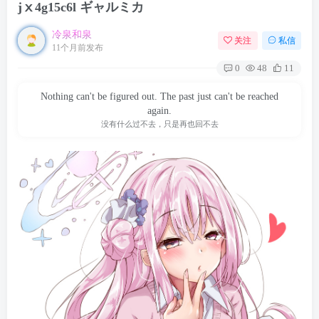
jⅹ4g15c6l ギャルミカ
冷泉和泉
关注
私信
11个月前发布
0
48
11
Nothing can't be figured out. The past just can't be reached
again.
没有什么过不去，只是再也回不去