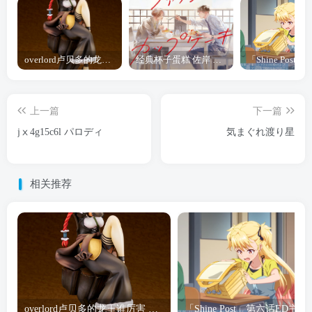
overlord卢贝多的龙王谁厉害 「Overlord」露普斯蕾琪娜·贝塔手办开订
经典杯子蛋糕 佐岸 漫画「经典杯子蛋糕」宣布真人日剧化
上一篇
下一篇
jⅹ4g15c6l パロディ
気まぐれ渡り星
相关推荐
overlord卢贝多的龙王谁厉害 「Overlord」露普斯蕾琪娜·贝塔手办开订
「Shine Post」第六话ED