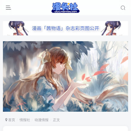
首页
情报社
动漫情报
正文