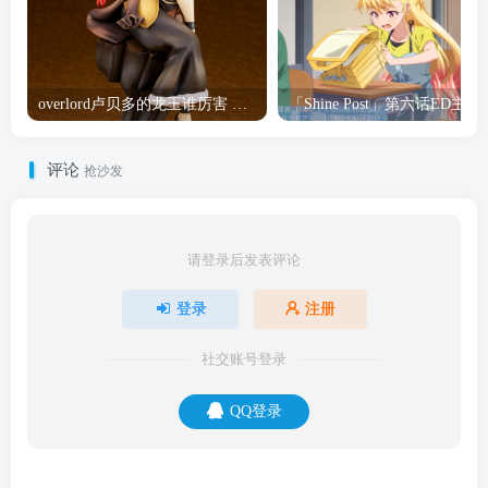
overlord卢贝多的龙王谁厉害 「Overlord」露普斯蕾琪娜·贝塔手办开订
「Shine Post」第六话ED
评论
抢沙发
请登录后发表评论
登录
注册
社交账号登录
QQ登录