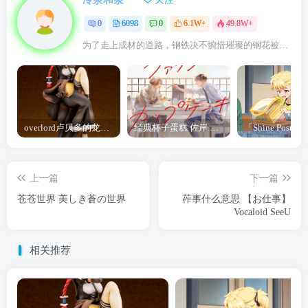
0
6098
0
6.1W+
49.8W+
为了走上成材的道路，钢铁决不惋惜璀璨的钢花被遗弃
overlord卢贝多的龙王谁厉害 「Overlord」露普斯蕾琪娜·贝塔手办开订
经典杯子蛋糕 佐岸 漫画「经典杯子蛋糕」宣布真人日剧化
上一篇
下一篇
苍苍世界 美しき蒼の世界
莋事什么意思 【お仕事】
Vocaloid SeeU
相关推荐