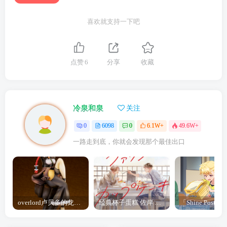
喜欢就支持一下吧
点赞
6
分享
收藏
冷泉和泉
关注
0
6098
0
6.1W+
49.6W+
一路走到底，你就会发现那个最佳出口
overlord卢贝多的龙王谁厉害 「Overlord」露普斯蕾琪娜·贝塔手办开订
经典杯子蛋糕 佐岸 漫画「经典杯子蛋糕」宣布真人日剧化