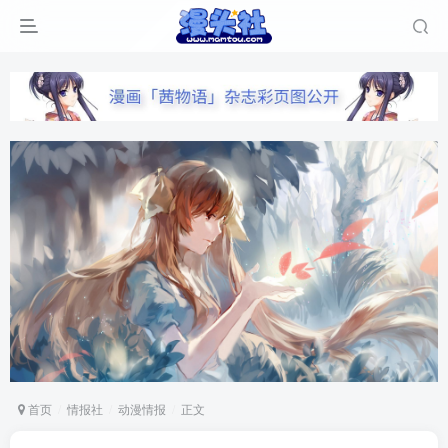
首页
情报社
动漫情报
正文