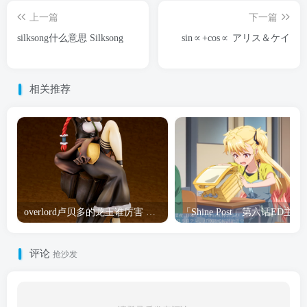
上一篇
下一篇
silksong什么意思 Silksong
sin∝+cos∝ アリス＆ケイ
相关推荐
overlord卢贝多的龙王谁厉害 「Overlord」露普斯蕾琪娜·贝塔手办开订
「Shine Post」第六话ED
评论
抢沙发