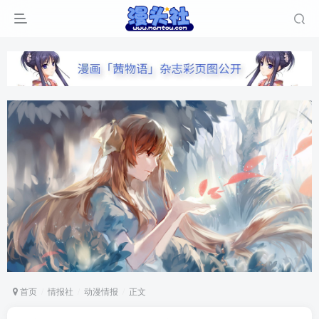
首页
情报社
动漫情报
正文