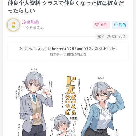
仲良个人资料 クラスで仲良くなった彼は彼女だ
ったらしい
冷泉和泉
关注
私信
11个月前发布
0
36
5
Success is a battle between YOU and YOURSELF only.
成功是一场和自己的比赛