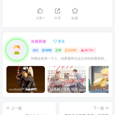
点赞
5
分享
收藏
冷泉和泉
关注
0
6098
0
6.1W+
49.7W+
伤痛会改变一个人，但爱最终总会让你找回最初的自己
overlord卢贝多的龙王谁厉害 「Overlord」露普斯蕾琪娜·贝塔手办开订
经典杯子蛋糕 佐岸 漫画「经典杯子蛋糕」宣布真人日剧化
上一篇
下一篇