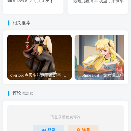
sin∝+cos∝ アリス＆ケイ
最晚几点有车 夜里，末班车
相关推荐
overlord卢贝多的龙王谁厉害 「Overlord」露普斯蕾琪娜·贝塔手办开订
「Shine Post」第六话ED
评论
抢沙发
请登录后发表评论
登录
注册