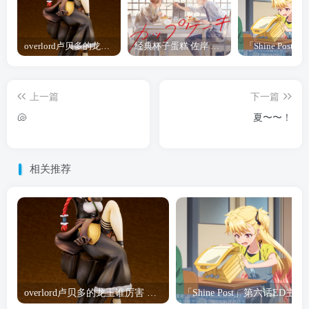
overlord卢贝多的龙王谁厉害 「Overlord」露普斯蕾琪娜·贝塔手办开订
经典杯子蛋糕 佐岸 漫画「经典杯子蛋糕」宣布真人日剧化
上一篇
下一篇
🐚
夏〜〜！
相关推荐
overlord卢贝多的龙王谁厉害 「Overlord」露普斯蕾琪娜·贝塔手办开订
「Shine Post」第六话ED