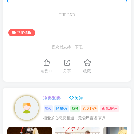
THE END
动漫情报
喜欢就支持一下吧
点赞
11
分享
收藏
冷泉和泉
关注
0
6098
0
6.1W+
49.6W+
相爱的心息息相通，无需用言语倾诉