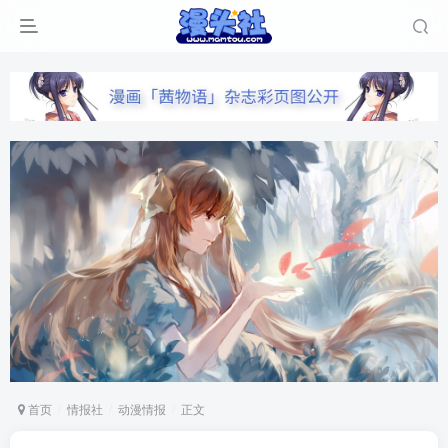
首页
情报社
动漫情报
正文