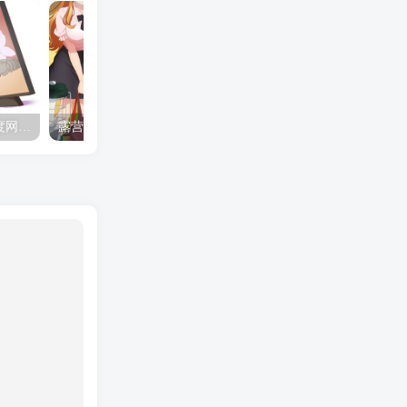
夺妻by豌豆荚小说全文 百度网盘 Duo!
露营的动画 动画「后宫露营！」公开主视觉图
✒️🍬☆