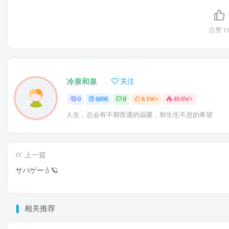
点赞
1
冷泉和泉
关注
0
6098
0
6.1W+
49.6W+
人生，总会有不期而遇的温暖，和生生不息的希望
上一篇
サバゲー💧🪐
相关推荐