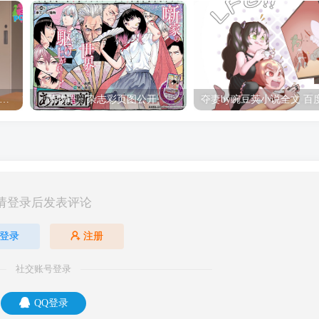
hine Post」第六话ED主题曲「Yellow Rose」无字幕MV公开
「茜物语」杂志彩页图公开
请登录后发表评论
登录
注册
社交账号登录
QQ登录