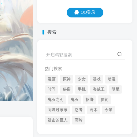
QQ登录
QQ登录
搜索
07
08
他随便发的朋友圈，你却当成阅读理解做
开启精彩搜索
半天。
热门搜索
漫画
原神
少女
游戏
动漫
时间
秘密
手机
海贼王
明星
鬼灭之刃
鬼灭
捆绑
萝莉
间谍过家家
忍者
高木
今泉
开启精彩搜索
进击的巨人
高岭
热门搜索