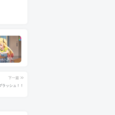
「Shine Post」第六话ED主题曲「Yellow Rose」无字幕MV公开
「茜物语」杂志彩页图公开
夺妻by豌豆荚小说全文 百度网盘 Duo!
下一篇
プラッシュ！！