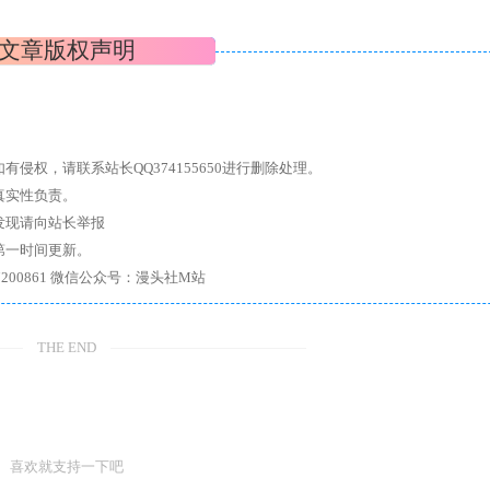
文章版权声明
权，请联系站长QQ374155650进行删除处理。
真实性负责。
发现请向站长举报
第一时间更新。
7、带你进入绅士内部，畅所欲言，释放最真实的自我官方qq群：167200861 微信公众号：漫头社M站
THE END
喜欢就支持一下吧