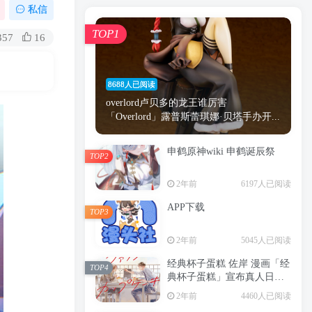
漫画
原神
少女
游戏
动漫
私信
时间
秘密
手机
海贼王
明星
TOP1
357
16
鬼灭之刃
鬼灭
捆绑
萝莉
间谍过家家
忍者
高木
今泉
8688人已阅读
进击的巨人
高岭
overlord卢贝多的龙王谁厉害
「Overlord」露普斯蕾琪娜·贝塔手办开...
申鹤原神wiki 申鹤诞辰祭
TOP2
TOP1
2年前
6197人已阅读
APP下载
TOP3
8688人已阅读
2年前
5045人已阅读
overlord卢贝多的龙王谁厉害
「Overlord」露普斯蕾琪娜·贝塔手办开...
经典杯子蛋糕 佐岸 漫画「经
TOP4
典杯子蛋糕」宣布真人日剧
申鹤原神wiki 申鹤诞辰祭
化
TOP2
2年前
4460人已阅读