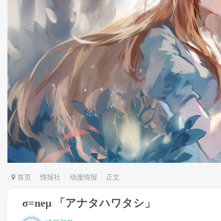
首页
情报社
动漫情报
正文
σ=neμ 「アナタハワタシ」