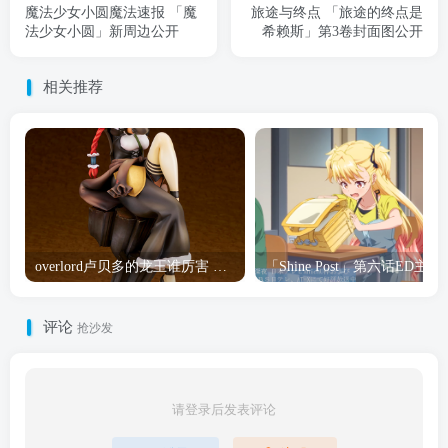
魔法少女小圆魔法速报 「魔
旅途与终点 「旅途的终点是
法少女小圆」新周边公开
希赖斯」第3卷封面图公开
相关推荐
overlord卢贝多的龙王谁厉害 「Overlord」露普斯蕾琪娜·贝塔手办开订
「Shine Post」第六话ED
评论
抢沙发
请登录后发表评论