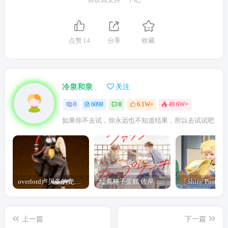
点赞
14
分享
收藏
冷泉和泉
关注
0
6098
0
6.1W+
49.6W+
如果你不去试，你永远也不知道结果，所以去试试吧
overlord卢贝多的龙王谁厉害 「Overlord」露普斯蕾琪娜·贝塔手办开订
经典杯子蛋糕 佐岸 漫画「经典杯子蛋糕」宣布真人日剧化
上一篇
下一篇