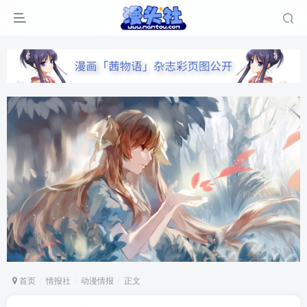
首页
情报社
动漫情报
正文