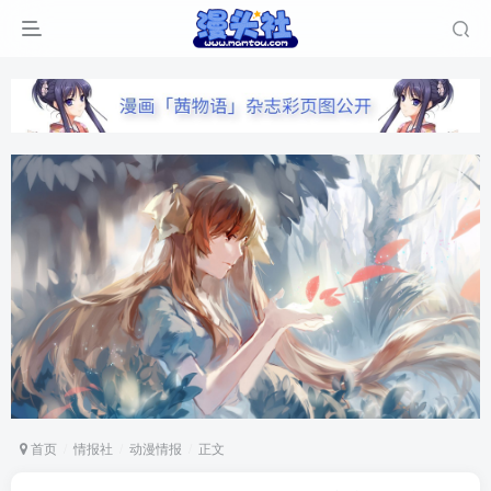
首页
情报社
动漫情报
正文