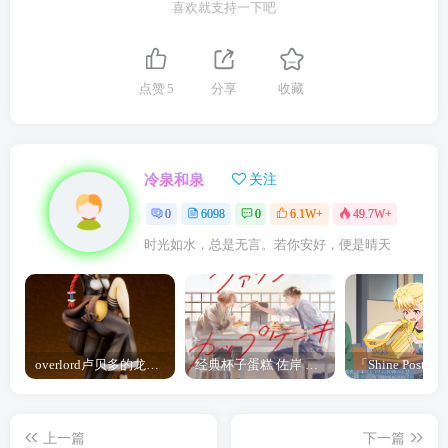
喜欢就支持一下吧
点赞
5
分享
收藏
冷泉和泉
关注
0
6098
0
6.1W+
49.7W+
时光如水，总是无言。若你安好，便是晴天
overlord卢贝多的龙王谁厉害 「Overlord」露普斯蕾琪娜·贝塔手办开订
经典杯子蛋糕 佐岸 漫画「经典杯子蛋糕」宣布真人日剧化
上一篇
下一篇