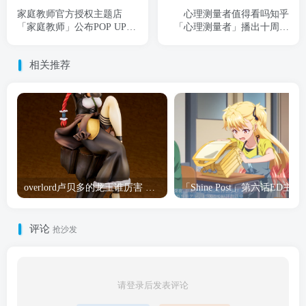
家庭教师官方授权主题店
心理测量者值得看吗知乎
「家庭教师」公布POP UP
「心理测量者」播出十周年
SHOP新周边宣传图
纪念PV公开
相关推荐
overlord卢贝多的龙王谁厉害 「Overlord」露普斯蕾琪娜·贝塔手办开订
「Shine Post」第六话ED
评论
抢沙发
请登录后发表评论