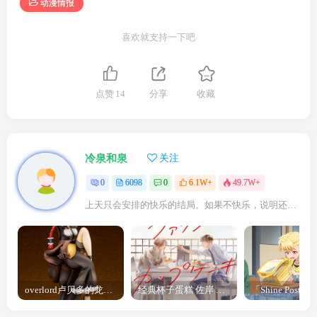
动漫情报
喜欢就支持一下吧
点赞
14
分享
收藏
冷泉和泉
关注
0
6098
0
6.1W+
49.7W+
上天只会安排的快乐的结局。如果不快乐，说明还不是最后结局
overlord卢贝多的龙王谁厉害 「Overlord」露普斯蕾琪娜·贝塔手办开订
经典杯子蛋糕 佐岸 漫画「经典杯子蛋糕」宣布真人日剧化