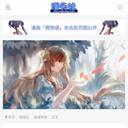
首页
情报社
动漫情报
正文