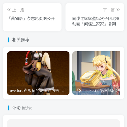
上一篇
下一篇
「茜物语」杂志彩页图公开
间谍过家家壁纸次子阿尼亚
动画「间谍过家家」暑期企
划头像更新
相关推荐
overlord卢贝多的龙王谁厉害 「Overlord」露普斯蕾琪娜·贝塔手办开订
「Shine Post」第六话ED
评论
抢沙发