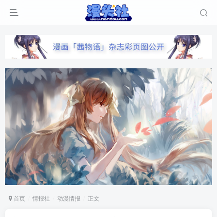
首页
情报社
动漫情报
正文