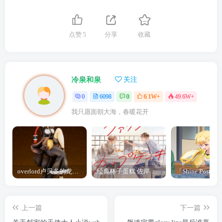
点赞
5
分享
收藏
冷泉和泉
关注
0
6098
0
6.1W+
49.6W+
我只愿面朝大海，春暖花开
overlord卢贝多的龙王谁厉害 「Overlord」露普斯蕾琪娜·贝塔手办开订
经典杯子蛋糕 佐岸 漫画「经典杯子蛋糕」宣布真人日剧化
上一篇
下一篇