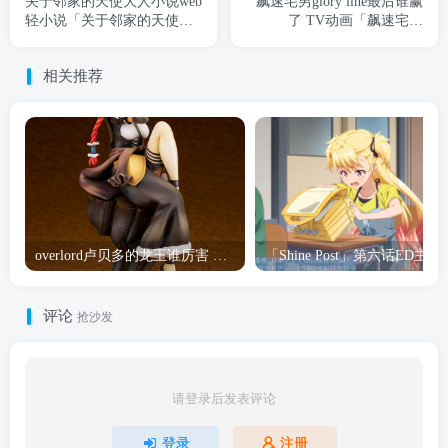
关于邻家的天使大人小说web
飙速宅男glory line最后谁赢
轻小说「关于邻家的天使大
了 TV动画「飙速宅男
人不知不觉把我惯成了废人
LIMIT BREAK」第一弹PV
这档子事」第7卷封面公布
公布
相关推荐
overlord卢贝多的龙王谁厉害 「Overlord」露普斯蕾琪娜·贝塔手办开订
「Shine Post」第六话ED
评论
抢沙发
请登录后发表评论
登录
注册