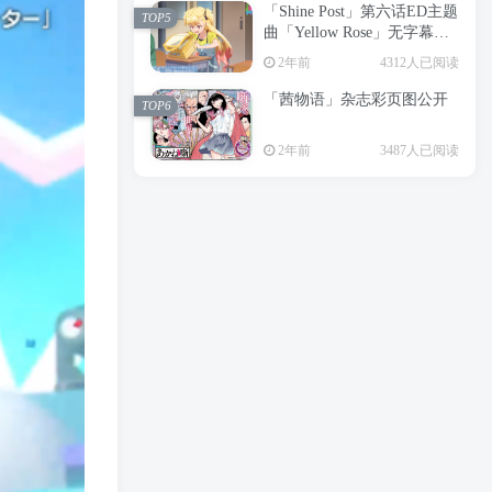
「Shine Post」第六话ED主题
2年前
6197人已阅读
TOP5
曲「Yellow Rose」无字幕MV
APP下载
公开
TOP3
2年前
4312人已阅读
「茜物语」杂志彩页图公开
2年前
5039人已阅读
TOP6
经典杯子蛋糕 佐岸 漫画「经
TOP4
2年前
3487人已阅读
典杯子蛋糕」宣布真人日剧
化
2年前
4459人已阅读
「Shine Post」第六话ED主题
TOP5
曲「Yellow Rose」无字幕MV
公开
2年前
4312人已阅读
「茜物语」杂志彩页图公开
TOP6
2年前
3487人已阅读