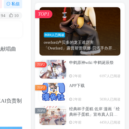
漫画
原神
少女
游戏
动漫
私信
时间
秘密
手机
海贼王
明星
TOP1
94
10
鬼灭之刃
鬼灭
捆绑
萝莉
间谍过家家
忍者
高木
今泉
8684人已阅读
进击的巨人
高岭
overlord卢贝多的龙王谁厉害
色献唱曲
「Overlord」露普斯蕾琪娜·贝塔手办开...
申鹤原神wiki 申鹤诞辰祭
TOP2
TOP1
2年前
6197人已阅读
APP下载
TOP3
8684人已阅读
2年前
5039人已阅读
overlord卢贝多的龙王谁厉害
KAI负责制
「Overlord」露普斯蕾琪娜·贝塔手办开...
经典杯子蛋糕 佐岸 漫画「经
TOP4
典杯子蛋糕」宣布真人日剧
申鹤原神wiki 申鹤诞辰祭
化
TOP2
2年前
4459人已阅读