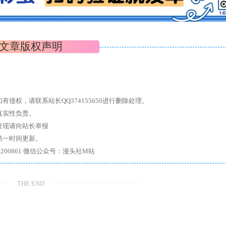
文章版权声明
权，请联系站长QQ374155650进行删除处理。
真实性负责。
发现请向站长举报
第一时间更新。
7、带你进入绅士内部，畅所欲言，释放最真实的自我官方qq群：167200861 微信公众号：漫头社M站
THE END