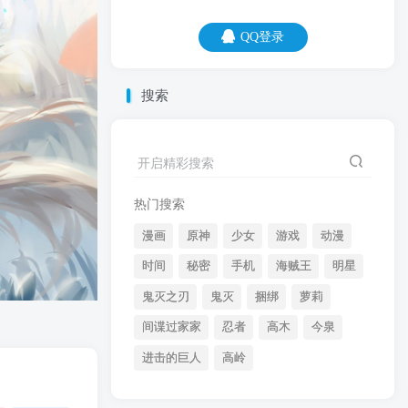
QQ登录
QQ登录
搜索
06
08
开启精彩搜索
不是活着好没意思，是穷着好没意思。
热门搜索
漫画
原神
少女
游戏
动漫
时间
秘密
手机
海贼王
明星
鬼灭之刃
鬼灭
捆绑
萝莉
间谍过家家
忍者
高木
今泉
开启精彩搜索
进击的巨人
高岭
热门搜索