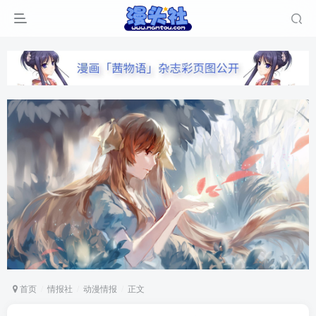
首页
情报社
动漫情报
正文