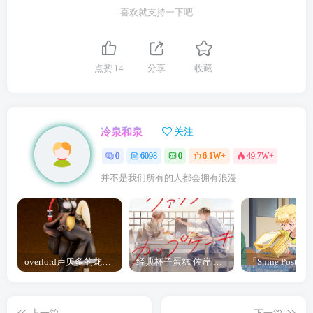
喜欢就支持一下吧
点赞
14
分享
收藏
冷泉和泉
关注
0
6098
0
6.1W+
49.7W+
并不是我们所有的人都会拥有浪漫
overlord卢贝多的龙王谁厉害 「Overlord」露普斯蕾琪娜·贝塔手办开订
经典杯子蛋糕 佐岸 漫画「经典杯子蛋糕」宣布真人日剧化