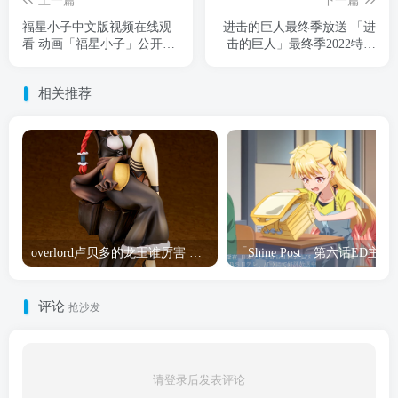
上一篇
下一篇
福星小子中文版视频在线观
进击的巨人最终季放送 「进
看 动画「福星小子」公开新
击的巨人」最终季2022特别
追加声优：早见沙织
活动预告图公开
相关推荐
overlord卢贝多的龙王谁厉害 「Overlord」露普斯蕾琪娜·贝塔手办开订
「Shine Post」第六话ED
评论
抢沙发
请登录后发表评论