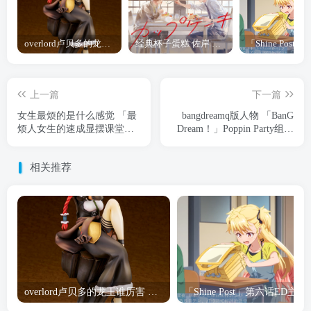
overlord卢贝多的龙王谁厉害 「Overlord」露普斯蕾琪娜·贝塔手办开订
经典杯子蛋糕 佐岸 漫画「经典杯子蛋糕」宣布真人日剧化
上一篇
下一篇
女生最烦的是什么感觉 「最
bangdreamq版人物 「BanG
烦人女生的速成显摆课堂」
Dream！」Poppin Party组合
发售宣传PV公开
第18张专辑发售宣传CM公开
相关推荐
overlord卢贝多的龙王谁厉害 「Overlord」露普斯蕾琪娜·贝塔手办开订
「Shine Post」第六话ED