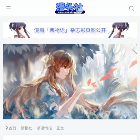
首页
情报社
动漫情报
正文