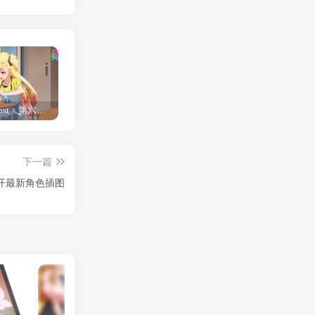
「Shine Post」第六话ED主题曲「Yellow Rose」无字幕MV公开
「茜物语」杂志彩页图公开
夺妻by豌豆荚小说全文 百度网盘 Duo!
下一篇
d」公开最新角色插图