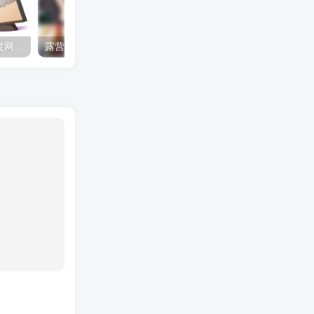
夺妻by豌豆荚小说全文 百度网盘 Duo!
露营的动画 动画「后宫露营！」公开主视觉图
✒️🍬☆