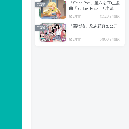
「Shine Post」第六话ED主题
2年前
6199人已阅读
TOP5
曲「Yellow Rose」无字幕MV
APP下载
公开
TOP3
2年前
4312人已阅读
「茜物语」杂志彩页图公开
2年前
5055人已阅读
TOP6
经典杯子蛋糕 佐岸 漫画「经
TOP4
2年前
3490人已阅读
典杯子蛋糕」宣布真人日剧
化
2年前
4464人已阅读
「Shine Post」第六话ED主题
TOP5
曲「Yellow Rose」无字幕MV
公开
2年前
4312人已阅读
「茜物语」杂志彩页图公开
TOP6
2年前
3490人已阅读