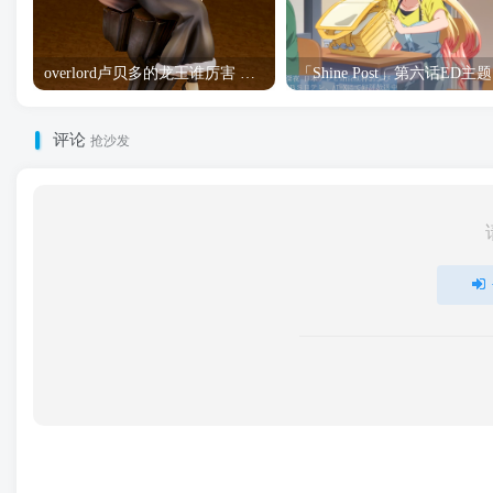
overlord卢贝多的龙王谁厉害 「Overlord」露普斯蕾琪娜·贝塔手办开订
「S
评论
抢沙发