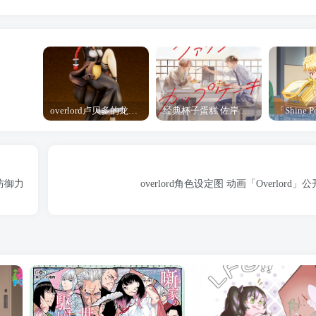
overlord卢贝多的龙王谁厉害 「Overlord」露普斯蕾琪娜·贝塔手办开订
经典杯子蛋糕 佐岸 漫画「经典杯子蛋糕」宣布真人日剧化
防御力
overlord角色设定图 动画「Overlor