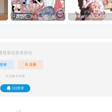
hine Post」第六话ED主题曲「Yellow Rose」无字幕MV公开
「茜物语」杂志彩页图公开
请登录后发表评论
登录
注册
社交账号登录
QQ登录