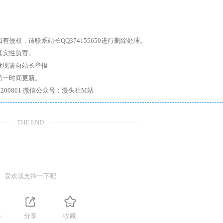
权，请联系站长QQ374155650进行删除处理。
真实性负责。
发现请向站长举报
第一时间更新。
7、带你进入绅士内部，畅所欲言，释放最真实的自我官方qq群：167200861 微信公众号：漫头社M站
THE END
喜欢就支持一下吧
4
分享
收藏