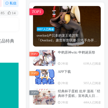
漫画
原神
少女
游戏
动漫
私信
时间
秘密
手机
海贼王
明星
TOP1
85
14
鬼灭之刃
鬼灭
捆绑
萝莉
间谍过家家
忍者
高木
今泉
8697人已阅读
进击的巨人
高岭
overlord卢贝多的龙王谁厉害
奖品特典
「Overlord」露普斯蕾琪娜·贝塔手办开...
申鹤原神wiki 申鹤诞辰祭
TOP2
TOP1
2年前
6199人已阅读
APP下载
TOP3
8697人已阅读
2年前
5055人已阅读
overlord卢贝多的龙王谁厉害
「Overlord」露普斯蕾琪娜·贝塔手办开...
经典杯子蛋糕 佐岸 漫画「经
TOP4
典杯子蛋糕」宣布真人日剧
申鹤原神wiki 申鹤诞辰祭
化
TOP2
2年前
4464人已阅读