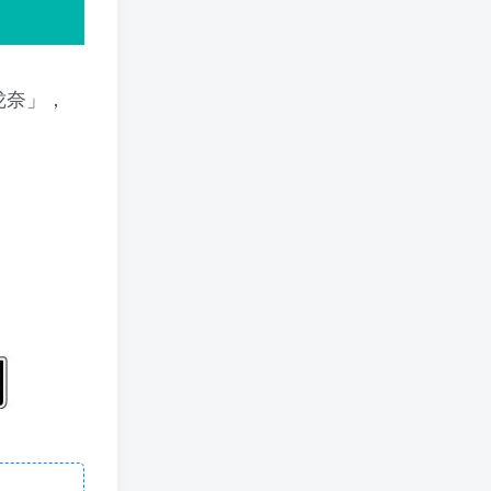
上泷奈」，