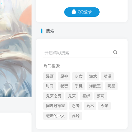
QQ登录
QQ登录
搜索
07
08
电影结束后，会让你带走自己的垃圾，意
开启精彩搜索
思是叫你别在这里滞留。
热门搜索
漫画
原神
少女
游戏
动漫
时间
秘密
手机
海贼王
明星
鬼灭之刃
鬼灭
捆绑
萝莉
间谍过家家
忍者
高木
今泉
开启精彩搜索
进击的巨人
高岭
热门搜索