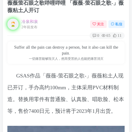
薇薇萤石眼之歌哔哩哔哩 「薇薇-萤石眼之歌-」薇
薇粘土人开订
冷泉和泉
关注
私信
2年前发布
0
65
11
Suffer all the pain can destroy a person, but it also can kill the
pain.
一切痛苦能够毁灭人，然而受苦的人也能把痛苦消灭
GSAS作品「薇薇-萤石眼之歌-」薇薇粘土人现
已开订，手办高约100mm，主体采用PVC材料制
造。替换用零件有普通脸、认真脸、唱歌脸、松本
等，售价7400日元，预计将于2023年1月出货。