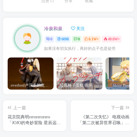
点赞
11
分享
收藏
冷泉和泉
关注
0
6098
0
6.1W+
49.6W+
如果没有切实执行，再好的点子也是徒劳
overlord卢贝多的龙王谁厉害 「Overlord」露普斯蕾琪娜·贝塔手办开订
经典杯子蛋糕 佐岸 漫画「经典杯子蛋糕」宣布真人日剧化
上一篇
下一篇
花京院典明rerorerorero
《第二次失忆》 电视动画
「JOJO的奇妙冒险 星辰远征
「第二次被异世界召唤」公
军」花京院典明手办开订
布先导视觉图