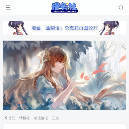
首页
情报社
动漫情报
正文