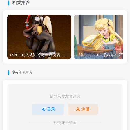
相关推荐
overlord卢贝多的龙王谁厉害 「Overlord」露普斯蕾琪娜·贝塔手办开订
「Shine Post」第六话ED
评论
抢沙发
请登录后发表评论
登录
注册
社交账号登录