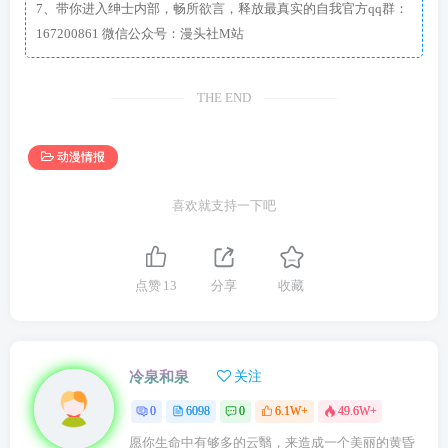
7、带你进入绅士内部，畅所欲言，释放最真实的自我官方qq群：
167200861 微信公众号：漫头社M站
THE END
动漫情报
喜欢就支持一下吧
点赞
13
分享
收藏
冷泉和泉
关注
0
6098
0
6.1W+
49.6W+
愿你生命中有够多的云翳，来造成一个美丽的黄昏