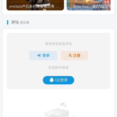
overlord卢贝多的龙王谁厉害 「Overlord」露普斯蕾琪娜·贝塔手办开订
「Shine Post」第六话ED
评论
抢沙发
请登录后发表评论
登录
注册
社交账号登录
QQ登录