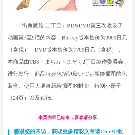
「街角魔族 二丁目」BD&DVD第三卷收录了
动画第7至9话的内容，Blu-ray版本售价为9900日元
（含税），DVD版本售价为7700日元（含税），
本商品由TBS・まちカドまぞく2丁目製作委員会
进行发行。商品特典包括伊藤いづも新绘插图的包
装盒、使用大塚舞新绘插图的封套、特别小册子
（24页）以及贴纸。
------本页内容已结束，喜欢请分享------
感谢您的来访，获取更多精彩文章请Cter+D收