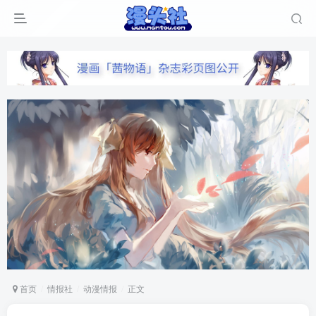
首页
情报社
动漫情报
正文