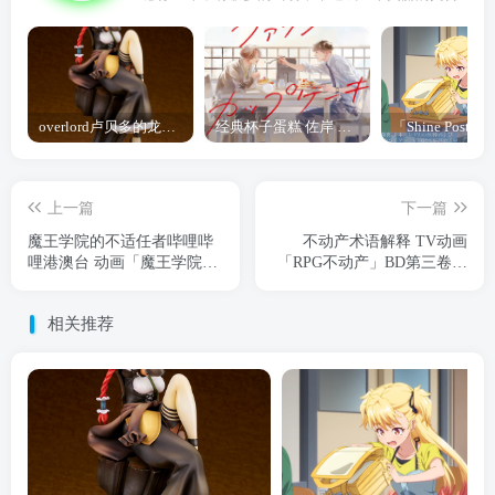
overlord卢贝多的龙王谁厉害 「Overlord」露普斯蕾琪娜·贝塔手办开订
经典杯子蛋糕 佐岸 漫画「经典杯子蛋糕」宣布真人日剧化
上一篇
下一篇
魔王学院的不适任者哔哩哔
不动产术语解释 TV动画
哩港澳台 动画「魔王学院的
「RPG不动产」BD第三卷封
不适任者」第二季将于2023
面公布
年开播
相关推荐