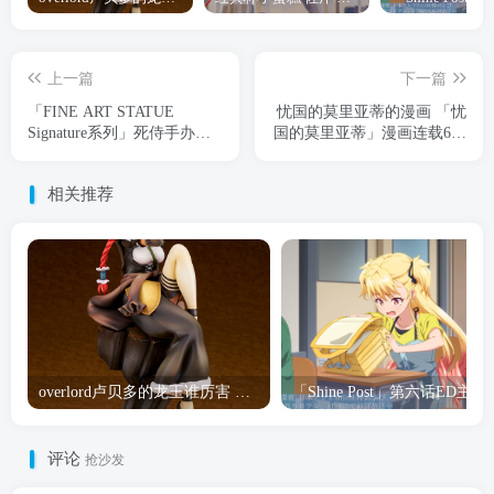
上一篇
下一篇
「FINE ART STATUE
忧国的莫里亚蒂的漫画 「忧
Signature系列」死侍手办开
国的莫里亚蒂」漫画连载6周
订
年纪念贺图公布
相关推荐
overlord卢贝多的龙王谁厉害 「Overlord」露普斯蕾琪娜·贝塔手办开订
「Shine Post」第六话ED
评论
抢沙发