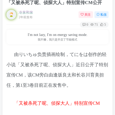
「又被杀死了呢、侦探大人」特别宣传CM公开
冷泉和泉
关注
私信
2年前发布
0
71
5
I'm not lazy, I'm on energy saving mode.
我不懒，我只是开启了节能模式
由りいちゅ负责插画绘制，てにをは创作的轻
小说「又被杀死了呢、侦探大人」近日公开了特别
宣传CM，该CM旁白由逢坂良太和长谷川育美担
任，第1至3卷目前正在发售中。
「又被杀死了呢、侦探大人」特别宣传CM