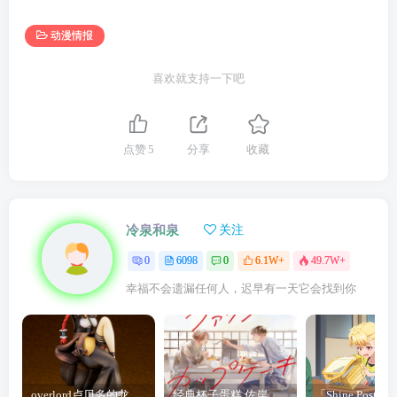
动漫情报
喜欢就支持一下吧
点赞
5
分享
收藏
冷泉和泉
关注
0
6098
0
6.1W+
49.7W+
幸福不会遗漏任何人，迟早有一天它会找到你
overlord卢贝多的龙王谁厉害 「Overlord」露普斯蕾琪娜·贝塔手办开订
经典杯子蛋糕 佐岸 漫画「经典杯子蛋糕」宣布真人日剧化