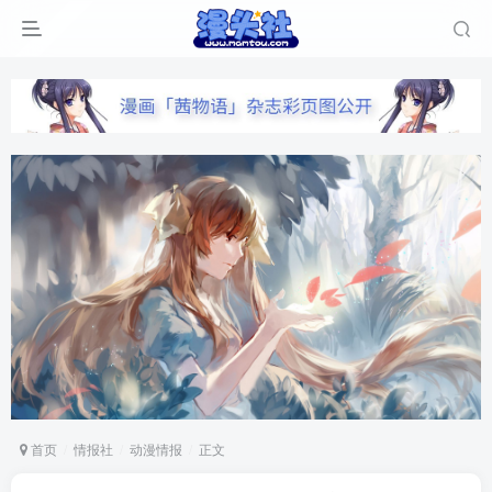
首页
情报社
动漫情报
正文