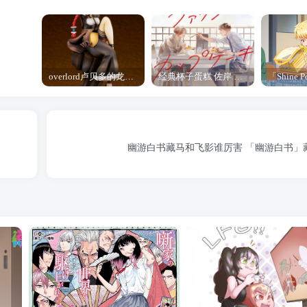
overlord卢贝多的龙王谁厉害 「Overlord」露普斯蕾琪娜·贝塔手办开订
经典杯子蛋糕 佐岸 漫画「经典杯子蛋糕」宣布真人日剧化
幽游白书藏马和飞影谁厉害 「幽游白书」