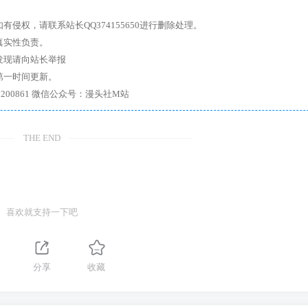
权，请联系站长QQ374155650进行删除处理。
真实性负责。
发现请向站长举报
第一时间更新。
7、带你进入绅士内部，畅所欲言，释放最真实的自我官方qq群：167200861 微信公众号：漫头社M站
THE END
喜欢就支持一下吧
分享
收藏