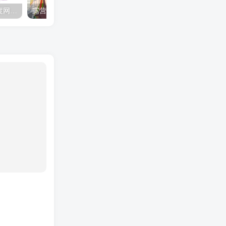
夺妻by豌豆荚小说全文 百度网盘 Duo!
露营的动画 动画「后宫露营！」公开主视觉图
✒️🍬☆