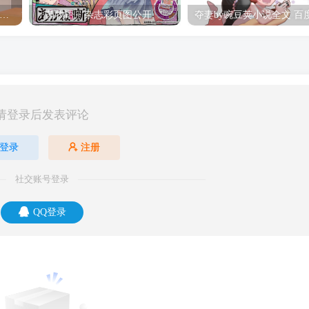
hine Post」第六话ED主题曲「Yellow Rose」无字幕MV公开
「茜物语」杂志彩页图公开
请登录后发表评论
登录
注册
社交账号登录
QQ登录