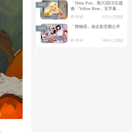
「Shine Post」第六话ED主题
2年前
6197人已阅读
TOP5
曲「Yellow Rose」无字幕MV
APP下载
公开
TOP3
2年前
4312人已阅读
「茜物语」杂志彩页图公开
2年前
5038人已阅读
TOP6
经典杯子蛋糕 佐岸 漫画「经
TOP4
2年前
3486人已阅读
典杯子蛋糕」宣布真人日剧
化
2年前
4458人已阅读
「Shine Post」第六话ED主题
TOP5
曲「Yellow Rose」无字幕MV
公开
2年前
4312人已阅读
「茜物语」杂志彩页图公开
TOP6
2年前
3486人已阅读