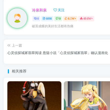
冷泉和泉
关注
0
6098
0
6.1W+
49.6W+
破茧成蝶的美好生活都有伤痛
上一篇
心灵侦探城冢翡翠阅读 悬疑小说「心灵侦探城冢翡翠」确认漫画化
相关推荐