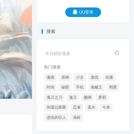
QQ登录
QQ登录
搜索
06
08
开启精彩搜索
不听老人言，快活好多年。
热门搜索
漫画
原神
少女
游戏
动漫
时间
秘密
手机
海贼王
明星
鬼灭之刃
鬼灭
捆绑
萝莉
间谍过家家
忍者
高木
今泉
开启精彩搜索
进击的巨人
高岭
热门搜索