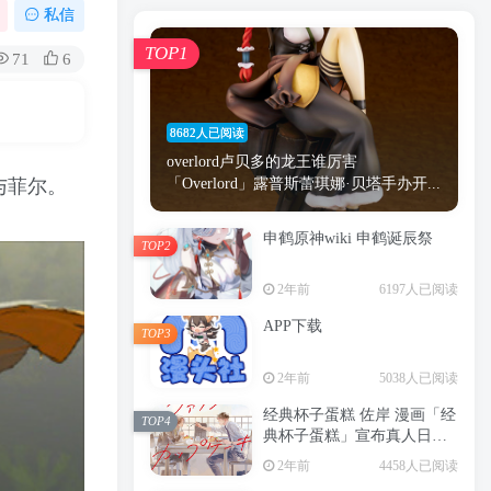
漫画
原神
少女
游戏
动漫
私信
时间
秘密
手机
海贼王
明星
TOP1
71
6
鬼灭之刃
鬼灭
捆绑
萝莉
间谍过家家
忍者
高木
今泉
8682人已阅读
进击的巨人
高岭
overlord卢贝多的龙王谁厉害
与菲尔。
「Overlord」露普斯蕾琪娜·贝塔手办开...
申鹤原神wiki 申鹤诞辰祭
TOP2
TOP1
2年前
6197人已阅读
APP下载
TOP3
8682人已阅读
2年前
5038人已阅读
overlord卢贝多的龙王谁厉害
「Overlord」露普斯蕾琪娜·贝塔手办开...
经典杯子蛋糕 佐岸 漫画「经
TOP4
典杯子蛋糕」宣布真人日剧
申鹤原神wiki 申鹤诞辰祭
化
TOP2
2年前
4458人已阅读