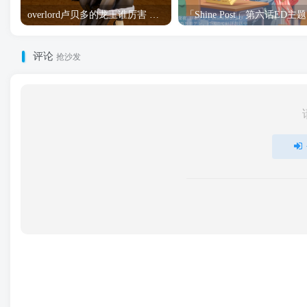
overlord卢贝多的龙王谁厉害 「Overlord」露普斯蕾琪娜·贝塔手办开订
「S
评论
抢沙发