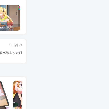
「Shine Post」第六话ED主题曲「Yellow Rose」无字幕MV公开
「茜物语」杂志彩页图公开
夺妻by豌豆荚小说全文 百度网盘 Duo!
下一篇
藏马粘土人开订