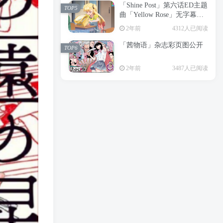
「Shine Post」第六话ED主题
2年前
6197人已阅读
TOP5
曲「Yellow Rose」无字幕MV
APP下载
公开
TOP3
2年前
4312人已阅读
「茜物语」杂志彩页图公开
2年前
5045人已阅读
TOP6
经典杯子蛋糕 佐岸 漫画「经
TOP4
2年前
3487人已阅读
典杯子蛋糕」宣布真人日剧
化
2年前
4460人已阅读
「Shine Post」第六话ED主题
TOP5
曲「Yellow Rose」无字幕MV
公开
2年前
4312人已阅读
「茜物语」杂志彩页图公开
TOP6
2年前
3487人已阅读