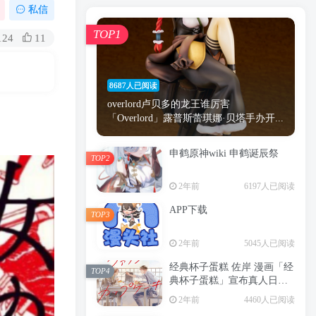
漫画
原神
少女
游戏
动漫
私信
时间
秘密
手机
海贼王
明星
TOP1
124
11
鬼灭之刃
鬼灭
捆绑
萝莉
间谍过家家
忍者
高木
今泉
8687人已阅读
进击的巨人
高岭
overlord卢贝多的龙王谁厉害
「Overlord」露普斯蕾琪娜·贝塔手办开...
申鹤原神wiki 申鹤诞辰祭
TOP2
TOP1
2年前
6197人已阅读
APP下载
TOP3
8687人已阅读
2年前
5045人已阅读
overlord卢贝多的龙王谁厉害
「Overlord」露普斯蕾琪娜·贝塔手办开...
经典杯子蛋糕 佐岸 漫画「经
TOP4
典杯子蛋糕」宣布真人日剧
申鹤原神wiki 申鹤诞辰祭
化
TOP2
2年前
4460人已阅读