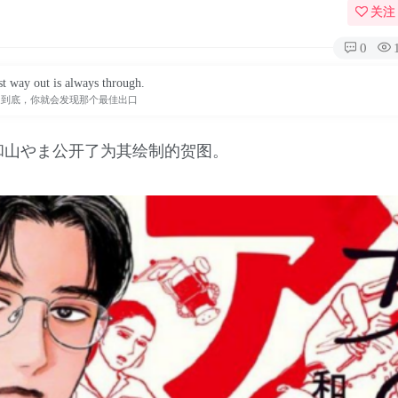
关注
0
t way out is always through.
走到底，你就会发现那个最佳出口
和山やま公开了为其绘制的贺图。