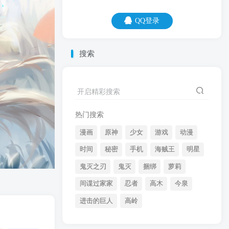
QQ登录
QQ登录
搜索
06
08
做人一定要自信，毕竟你是唯一一个，相
开启精彩搜索
信你的人。
热门搜索
漫画
原神
少女
游戏
动漫
时间
秘密
手机
海贼王
明星
鬼灭之刃
鬼灭
捆绑
萝莉
间谍过家家
忍者
高木
今泉
开启精彩搜索
进击的巨人
高岭
热门搜索