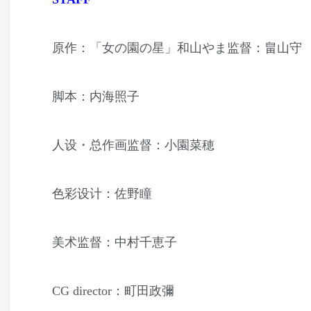
原作：「女の園の星」和山やま监督：畠山守
脚本：内海照子
人设・总作画监督：小園菜穂
色彩设计：佐野瞳
美术监督：中村千恵子
CG director：町田政彌