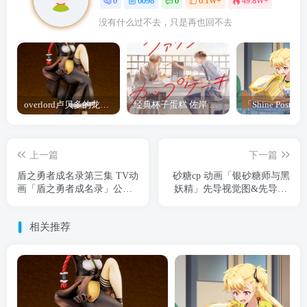
0
6098
0
6.1W+
49.8W+
没有什么过不去，只是再也回不去
overlord卢贝多的龙王谁厉害 「Overlord」露普斯蕾琪娜·贝塔手办开订
经典杯子蛋糕 佐岸 漫画「经典杯子蛋糕」宣布真人日剧化
上一篇
下一篇
盾之勇者成名录第三集 TV动
砂糖cp 动画「银砂糖师与黑
画「盾之勇者成名录」公开
妖精」先导视觉图&先导PV
第三季先导视觉图
公开
相关推荐