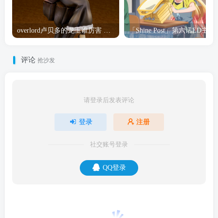
overlord卢贝多的龙王谁厉害 「Overlord」露普斯蕾琪娜·贝塔手办开订
「Shine Post」第六话ED
评论
抢沙发
请登录后发表评论
登录
注册
社交账号登录
QQ登录