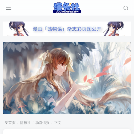
首页
情报社
动漫情报
正文