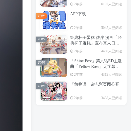
2年前
6197人已阅读
APP下载
TOP3
2年前
5045人已阅读
经典杯子蛋糕 佐岸 漫画「经
TOP4
典杯子蛋糕」宣布真人日剧
化
2年前
4460人已阅读
「Shine Post」第六话ED主题
TOP5
曲「Yellow Rose」无字幕MV
公开
2年前
4312人已阅读
「茜物语」杂志彩页图公开
TOP6
2年前
3488人已阅读