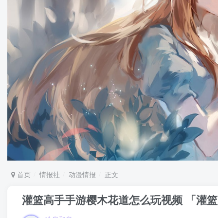
首页
情报社
动漫情报
正文
灌篮高手手游樱木花道怎么玩视频 「灌篮高