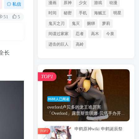
漫画
原神
少女
游戏
动漫
私信
时间
秘密
手机
海贼王
明星
51
5
鬼灭之刃
鬼灭
捆绑
萝莉
间谍过家家
忍者
高木
今泉
进击的巨人
高岭
办全长
TOP1
8688人已阅读
overlord卢贝多的龙王谁厉害
「Overlord」露普斯蕾琪娜·贝塔手办开...
申鹤原神wiki 申鹤诞辰祭
TOP2