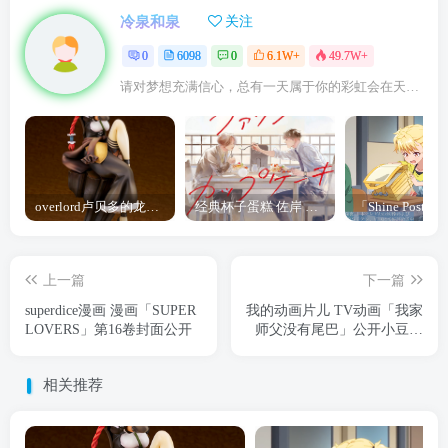
冷泉和泉
关注
0
6098
0
6.1W+
49.7W+
请对梦想充满信心，总有一天属于你的彩虹会在天空微笑
overlord卢贝多的龙王谁厉害 「Overlord」露普斯蕾琪娜·贝塔手办开订
经典杯子蛋糕 佐岸 漫画「经典杯子蛋糕」宣布真人日剧化
上一篇
下一篇
superdice漫画 漫画「SUPER
我的动画片儿 TV动画「我家
LOVERS」第16卷封面公开
师父没有尾巴」公开小豆角
色PV
相关推荐