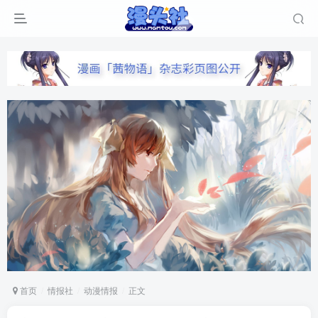
首页
情报社
动漫情报
正文