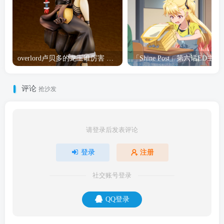
overlord卢贝多的龙王谁厉害 「Overlord」露普斯蕾琪娜·贝塔手办开订
「Shine Post」第六话ED
评论
抢沙发
请登录后发表评论
登录
注册
社交账号登录
QQ登录