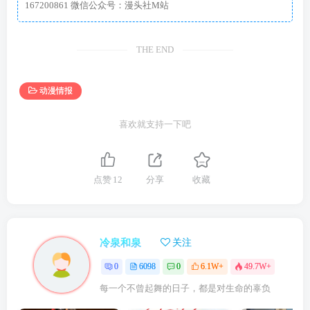
167200861 微信公众号：漫头社M站
THE END
动漫情报
喜欢就支持一下吧
点赞
12
分享
收藏
冷泉和泉
关注
0
6098
0
6.1W+
49.7W+
每一个不曾起舞的日子，都是对生命的辜负