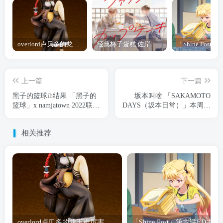
overlord卢贝多的龙王谁厉害 「Overlord」露普斯蕾琪娜·贝塔手办开订
经典杯子蛋糕 佐岸 漫画「经典杯子蛋糕」宣布真人日剧化
上一篇
下一篇
黑子的篮球ih结果 「黑子的
坂本叫啥 「SAKAMOTO
篮球」x namjatown 2022联动
DAYS（坂本日常）」本周彩
第4弹公开
页公开
相关推荐
overlord卢贝多的龙王谁厉害 「Overlord」露普斯蕾琪娜·贝塔手办开订
「Shine Post」第六话ED