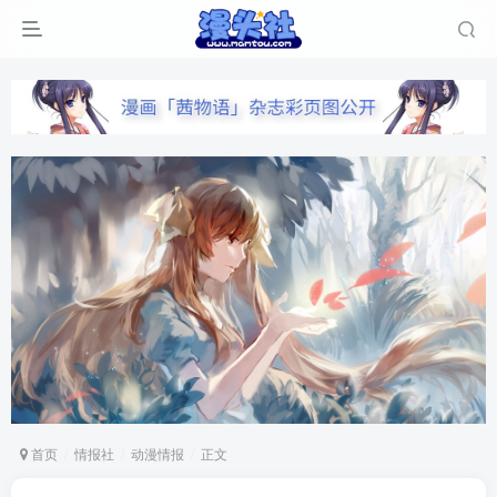
首页
情报社
动漫情报
正文