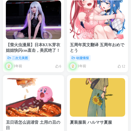
【萤火虫漫展】日本KUK芽衣
五周年英文翻译 五周年おめで
姐姐快闪cos直击，美尻绝了！​
とう
二次元美图
动漫情报
1年前
1年前
6
12
丑日语怎么说谐音 土用の丑の
夏装服装 ハルマサ夏服
日