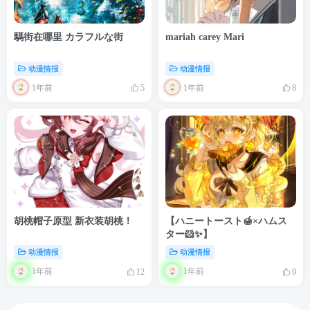
騳街在哪里 カラフルな街
mariah carey Mari
动漫情报
动漫情报
1年前
1年前
5
8
胡桃帽子原型 新衣装胡桃！
【ハニートースト🍯×ハムス
ター🐹✨️】
动漫情报
动漫情报
1年前
1年前
12
9