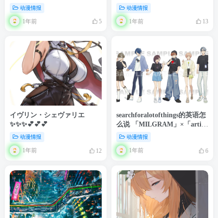
动漫情报
动漫情报
1年前
1年前
5
13
イヴリン・シェヴァリエ
searchforalotofthings的英语怎
✨✨✨💕💕💕
么说 「MILGRAM」×「arti-
mate」
动漫情报
动漫情报
1年前
1年前
12
6