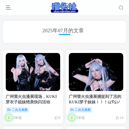
2025年07月的文章
广州萤火虫漫展现场，KUKI
广州萤火虫漫展捕捉到了活的
芽衣子姐妹绝美快闪活动
KUKI芽子妹妹！！！(≧∇≦)ﾉ​​
二次元美图
二次元美图
1年前
1年前
9
14