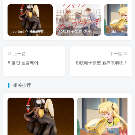
overlord卢贝多的龙王谁厉害 「Overlord」露普斯蕾琪娜·贝塔手办开订
经典杯子蛋糕 佐岸 漫画「经典杯子蛋糕」宣布真人日剧化
上一篇
下一篇
뒤틀린 싱클레어
胡桃帽子原型 新衣装胡桃！
相关推荐