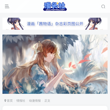
首页
情报社
动漫情报
正文