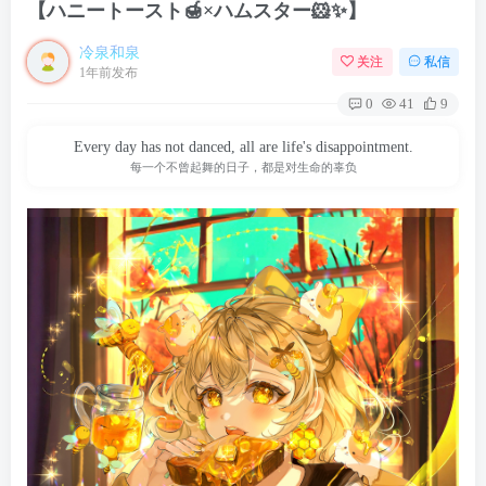
【ハニートースト🍯×ハムスター🐹✨️】
冷泉和泉
关注
私信
1年前发布
0
41
9
Every day has not danced, all are life's disappointment.
每一个不曾起舞的日子，都是对生命的辜负