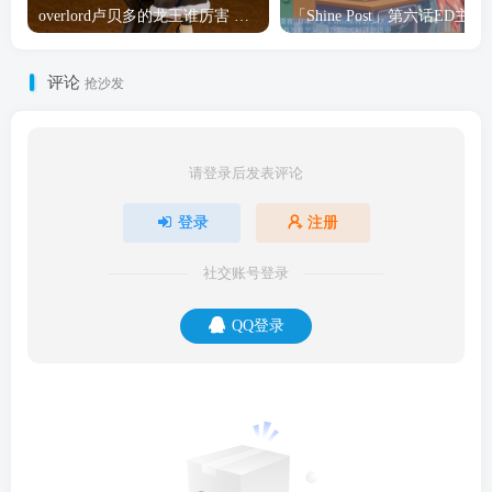
overlord卢贝多的龙王谁厉害 「Overlord」露普斯蕾琪娜·贝塔手办开订
「Shine Post」第六话ED
评论
抢沙发
请登录后发表评论
登录
注册
社交账号登录
QQ登录