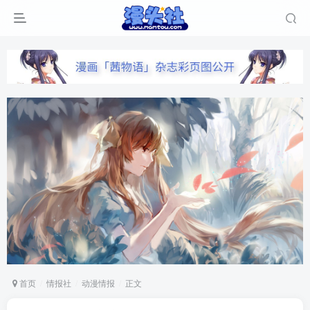
首页
情报社
动漫情报
正文