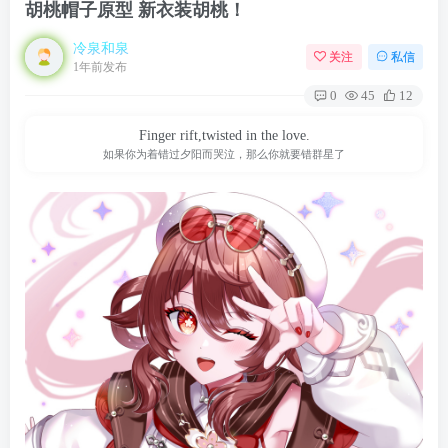
胡桃帽子原型 新衣装胡桃！
冷泉和泉
关注
私信
1年前发布
0
45
12
Finger rift,twisted in the love.
如果你为着错过夕阳而哭泣，那么你就要错群星了