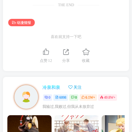
THE END
动漫情报
喜欢就支持一下吧
点赞
12
分享
收藏
冷泉和泉
关注
0
6098
0
6.1W+
49.8W+
我输过,我败过,但我从未放弃过