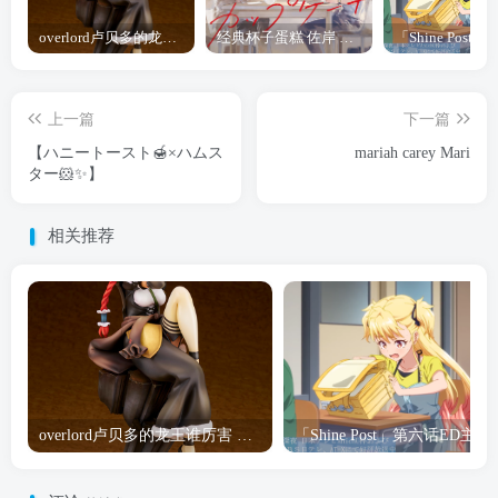
overlord卢贝多的龙王谁厉害 「Overlord」露普斯蕾琪娜·贝塔手办开订
经典杯子蛋糕 佐岸 漫画「经典杯子蛋糕」宣布真人日剧化
上一篇
下一篇
【ハニートースト🍯×ハムス
mariah carey Mari
ター🐹✨️】
相关推荐
overlord卢贝多的龙王谁厉害 「Overlord」露普斯蕾琪娜·贝塔手办开订
「Shine Post」第六话ED