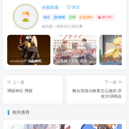
冷泉和泉
关注
0
6098
0
6.1W+
49.7W+
成功是一场和自己的比赛
overlord卢贝多的龙王谁厉害 「Overlord」露普斯蕾琪娜·贝塔手办开订
经典杯子蛋糕 佐岸 漫画「经典杯子蛋糕」宣布真人日剧化
上一篇
下一篇
博丽神社 博丽
舞台现场3d效果怎么做的 庆
祝3D演唱会
相关推荐