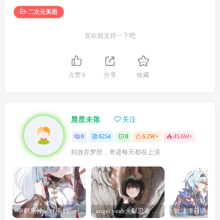
二次元美图
喜欢就支持一下吧
点赞
8
分享
收藏
晨星未落
关注
0
6254
0
6.2W+
45.6W+
别放弃梦想，奇迹每天都在上演
申鹤原神wiki 申鹤诞辰祭
angel yeah火影忍者 Angel