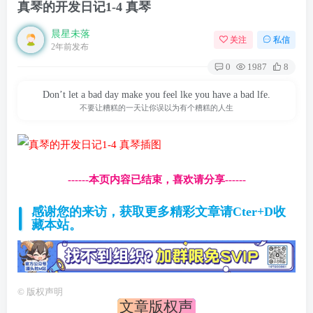
真琴的开发日记1-4 真琴
晨星未落
关注
私信
2年前发布
0
1987
8
Don’t let a bad day make you feel lke you have a bad lfe.
不要让糟糕的一天让你误以为有个糟糕的人生
------本页内容已结束，喜欢请分享------
感谢您的来访，获取更多精彩文章请Cter+D收
藏本站。
©
版权声明
文章版权声