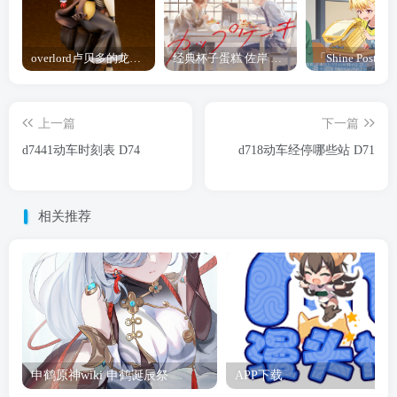
overlord卢贝多的龙王谁厉害 「Overlord」露普斯蕾琪娜·贝塔手办开订
经典杯子蛋糕 佐岸 漫画「经典杯子蛋糕」宣布真人日剧化
上一篇
下一篇
d7441动车时刻表 D74
d718动车经停哪些站 D71
相关推荐
申鹤原神wiki 申鹤诞辰祭
APP下载