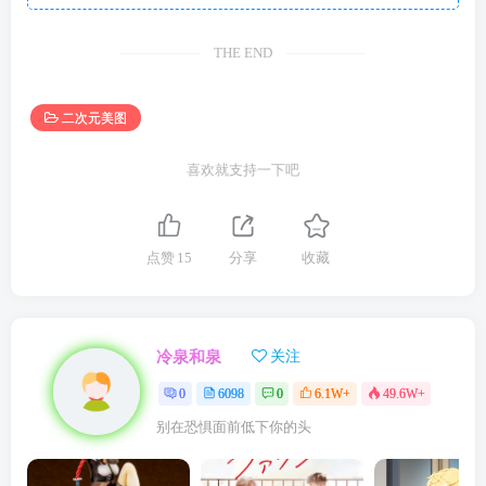
THE END
二次元美图
喜欢就支持一下吧
点赞
15
分享
收藏
冷泉和泉
关注
0
6098
0
6.1W+
49.6W+
别在恐惧面前低下你的头