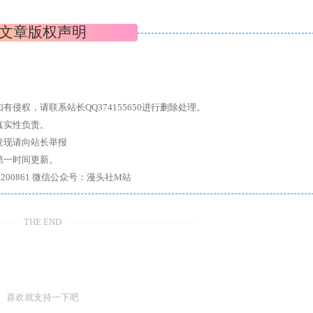
文章版权声明
权，请联系站长QQ374155650进行删除处理。
真实性负责。
发现请向站长举报
第一时间更新。
7、带你进入绅士内部，畅所欲言，释放最真实的自我官方qq群：167200861 微信公众号：漫头社M站
THE END
喜欢就支持一下吧