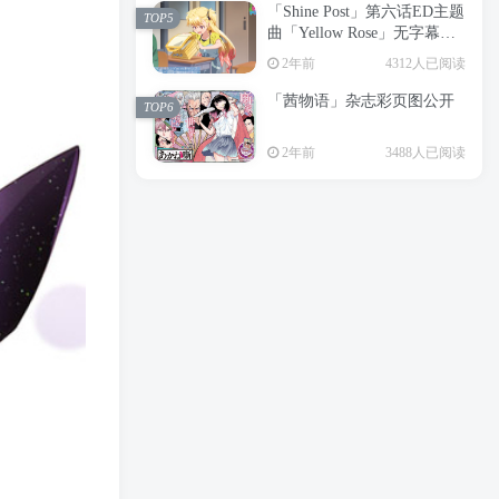
「Shine Post」第六话ED主题
2年前
6197人已阅读
TOP5
曲「Yellow Rose」无字幕MV
APP下载
公开
TOP3
2年前
4312人已阅读
「茜物语」杂志彩页图公开
2年前
5045人已阅读
TOP6
经典杯子蛋糕 佐岸 漫画「经
TOP4
2年前
3488人已阅读
典杯子蛋糕」宣布真人日剧
化
2年前
4460人已阅读
「Shine Post」第六话ED主题
TOP5
曲「Yellow Rose」无字幕MV
公开
2年前
4312人已阅读
「茜物语」杂志彩页图公开
TOP6
2年前
3488人已阅读