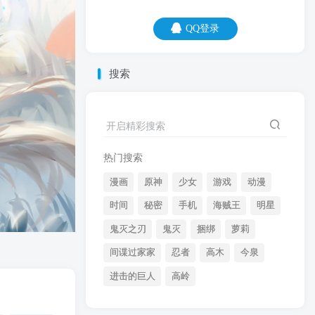
QQ登录
QQ登录
搜索
07
08
开启精彩搜索
为了你好，是多么可怕的道德绑架啊。
热门搜索
漫画
原神
少女
游戏
动漫
时间
秘密
手机
海贼王
明星
鬼灭之刃
鬼灭
捆绑
萝莉
间谍过家家
忍者
高木
今泉
开启精彩搜索
进击的巨人
高岭
热门搜索