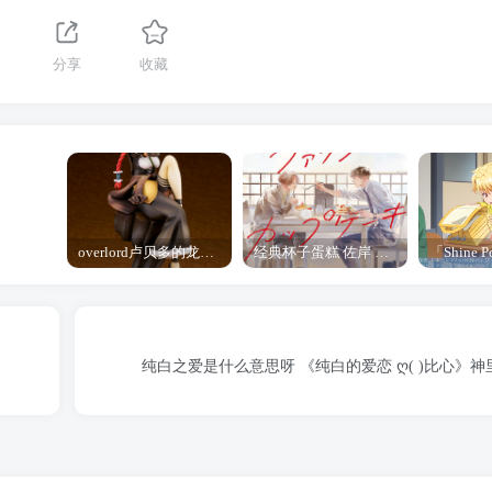
分享
收藏
overlord卢贝多的龙王谁厉害 「Overlord」露普斯蕾琪娜·贝塔手办开订
经典杯子蛋糕 佐岸 漫画「经典杯子蛋糕」宣布真人日剧化
纯白之爱是什么意思呀 《纯