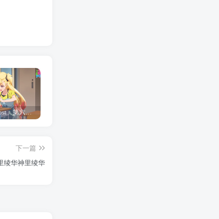
「Shine Post」第六话ED主题曲「Yellow Rose」无字幕MV公开
「茜物语」杂志彩页图公开
夺妻by豌豆荚小说全文 百度网盘 Duo!
下一篇
白的爱恋 ღ( )比心》神里绫华神里绫华