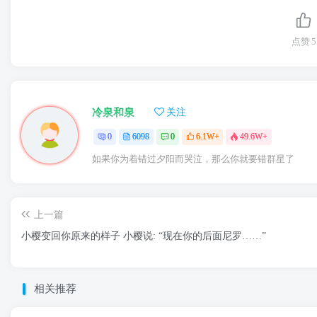
点赞
5
冷泉和泉
关注
0
6098
0
6.1W+
49.6W+
如果你为着错过夕阳而哭泣，那么你就要错群星了
上一篇
小樱变回你原来的样子 小樱说: “现在你的后面尼罗……”
相关推荐