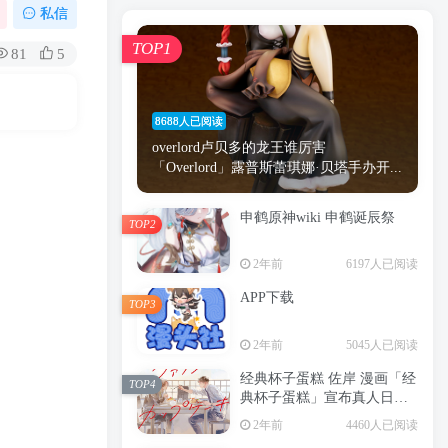
漫画
原神
少女
游戏
动漫
私信
时间
秘密
手机
海贼王
明星
TOP1
81
5
鬼灭之刃
鬼灭
捆绑
萝莉
间谍过家家
忍者
高木
今泉
8688人已阅读
进击的巨人
高岭
overlord卢贝多的龙王谁厉害
「Overlord」露普斯蕾琪娜·贝塔手办开...
申鹤原神wiki 申鹤诞辰祭
TOP2
TOP1
2年前
6197人已阅读
APP下载
TOP3
8688人已阅读
2年前
5045人已阅读
overlord卢贝多的龙王谁厉害
「Overlord」露普斯蕾琪娜·贝塔手办开...
经典杯子蛋糕 佐岸 漫画「经
TOP4
典杯子蛋糕」宣布真人日剧
申鹤原神wiki 申鹤诞辰祭
化
TOP2
2年前
4460人已阅读