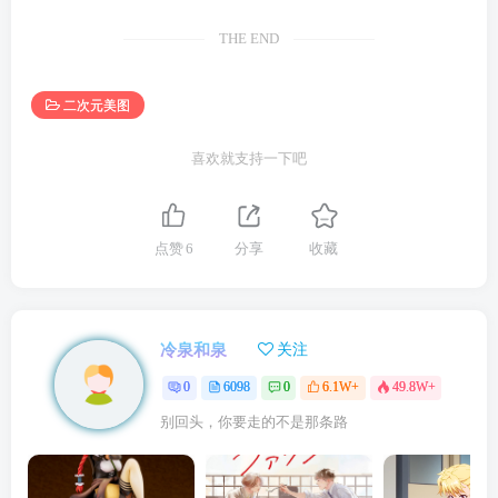
THE END
二次元美图
喜欢就支持一下吧
点赞
6
分享
收藏
冷泉和泉
关注
0
6098
0
6.1W+
49.8W+
别回头，你要走的不是那条路