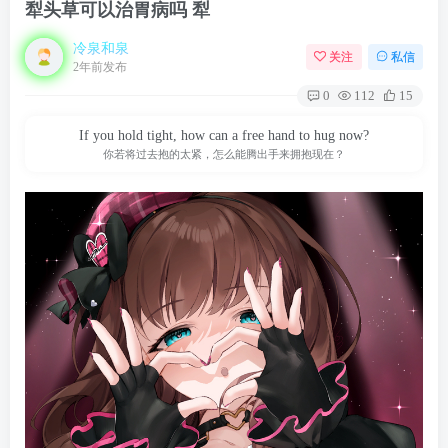
犁头草可以治胃病吗 犁
冷泉和泉
关注
私信
2年前发布
0
112
15
If you hold tight, how can a free hand to hug now?
你若将过去抱的太紧，怎么能腾出手来拥抱现在？