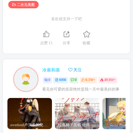
二次元美图
喜欢就支持一下吧
点赞
15
分享
收藏
冷泉和泉
关注
0
6098
0
6.1W+
49.6W+
看见你可爱的笑容绝对是我一天中最美好的事
overlord卢贝多的龙王谁厉害 「Overlord」露普斯蕾琪娜·贝塔手办开订
经典杯子蛋糕 佐岸 漫画「经典杯子蛋糕」宣布真人日剧化