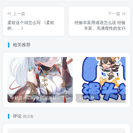
上一篇
下一篇
柔软这个词怎么写 《柔软
经验丰富用成语怎么说 经验
的…… 》
丰富、充满母性的女仆
相关推荐
申鹤原神wiki 申鹤诞辰祭
APP下载
评论
抢沙发