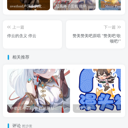
overlord卢贝多的龙王谁厉害 「Overlord」露普斯蕾琪娜·贝塔手办开订
经典杯子蛋糕 佐岸 漫画「经典杯子蛋糕」宣布真人日剧化
上一篇
下一篇
停云的含义 停云
赞美赞美吧原唱 “赞美吧!歌
颂吧!”
相关推荐
申鹤原神wiki 申鹤诞辰祭
APP下载
评论
抢沙发