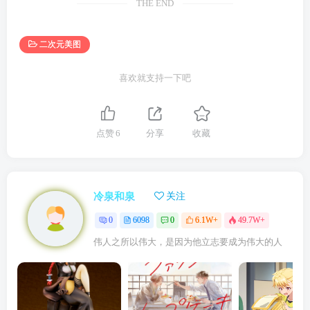
THE END
二次元美图
喜欢就支持一下吧
点赞
6
分享
收藏
冷泉和泉
关注
0
6098
0
6.1W+
49.7W+
伟人之所以伟大，是因为他立志要成为伟大的人