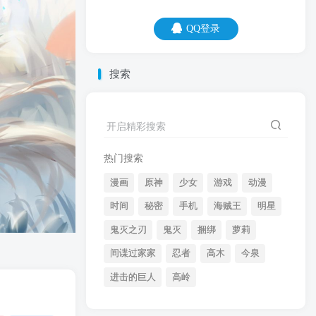
QQ登录
QQ登录
搜索
07
08
我之所以，把自己吃的这么圆，就是为了
开启精彩搜索
不让别人看扁。
热门搜索
漫画
原神
少女
游戏
动漫
时间
秘密
手机
海贼王
明星
鬼灭之刃
鬼灭
捆绑
萝莉
间谍过家家
忍者
高木
今泉
开启精彩搜索
进击的巨人
高岭
热门搜索