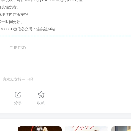
真实性负责。
发现请向站长举报
第一时间更新。
7、带你进入绅士内部，畅所欲言，释放最真实的自我官方qq群：167200861 微信公众号：漫头社M站
THE END
喜欢就支持一下吧
分享
收藏