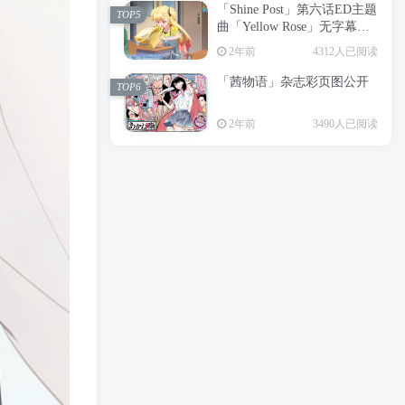
「Shine Post」第六话ED主题
2年前
6199人已阅读
TOP5
曲「Yellow Rose」无字幕MV
APP下载
公开
TOP3
2年前
4312人已阅读
「茜物语」杂志彩页图公开
2年前
5055人已阅读
TOP6
经典杯子蛋糕 佐岸 漫画「经
TOP4
2年前
3490人已阅读
典杯子蛋糕」宣布真人日剧
化
2年前
4462人已阅读
「Shine Post」第六话ED主题
TOP5
曲「Yellow Rose」无字幕MV
公开
2年前
4312人已阅读
「茜物语」杂志彩页图公开
TOP6
2年前
3490人已阅读