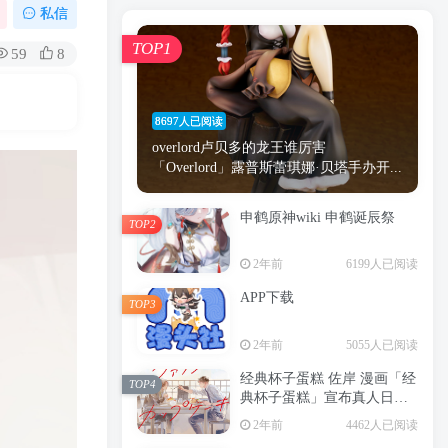
漫画
原神
少女
游戏
动漫
私信
时间
秘密
手机
海贼王
明星
TOP1
59
8
鬼灭之刃
鬼灭
捆绑
萝莉
间谍过家家
忍者
高木
今泉
8697人已阅读
进击的巨人
高岭
overlord卢贝多的龙王谁厉害
「Overlord」露普斯蕾琪娜·贝塔手办开...
申鹤原神wiki 申鹤诞辰祭
TOP2
TOP1
2年前
6199人已阅读
APP下载
TOP3
8697人已阅读
2年前
5055人已阅读
overlord卢贝多的龙王谁厉害
「Overlord」露普斯蕾琪娜·贝塔手办开...
经典杯子蛋糕 佐岸 漫画「经
TOP4
典杯子蛋糕」宣布真人日剧
申鹤原神wiki 申鹤诞辰祭
化
TOP2
2年前
4462人已阅读