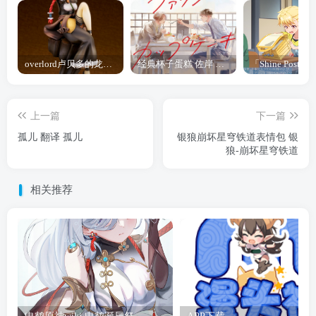
overlord卢贝多的龙王谁厉害 「Overlord」露普斯蕾琪娜·贝塔手办开订
经典杯子蛋糕 佐岸 漫画「经典杯子蛋糕」宣布真人日剧化
上一篇
下一篇
孤儿 翻译 孤儿
银狼崩坏星穹铁道表情包 银
狼-崩坏星穹铁道
相关推荐