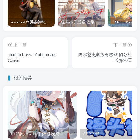
overlord卢贝多的龙王谁厉害 「Overlord」露普斯蕾琪娜·贝塔手办开订
经典杯子蛋糕 佐岸 漫画「经典杯子蛋糕」宣布真人日剧化
上一篇
下一篇
autumn breeze Autumn and
阿尔惹史家族有哪些 阿尔社
Ganyu
长第90天
相关推荐
申鹤原神wiki 申鹤诞辰祭
APP下载