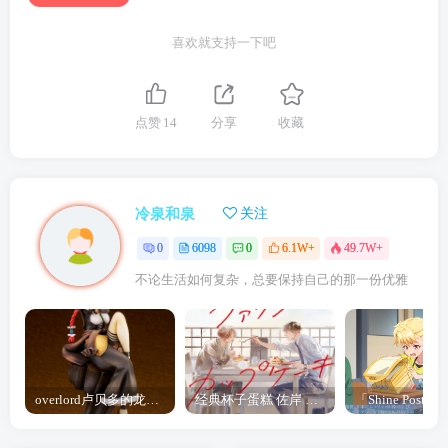
喜欢就支持一下吧
点赞
14
分享
收藏
冷泉和泉
关注
0
6098
0
6.1W+
49.7W+
不论生活如何复杂，总要保持自己的那一份优雅
overlord卢贝多的龙王谁厉害 「Overlord」露普斯蕾琪娜·贝塔手办开订
经典杯子蛋糕 佐岸 漫画「经典杯子蛋糕」宣布真人日剧化