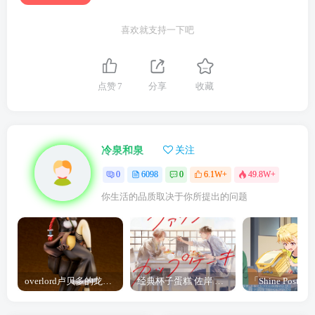
喜欢就支持一下吧
点赞
7
分享
收藏
冷泉和泉
关注
0
6098
0
6.1W+
49.8W+
你生活的品质取决于你所提出的问题
overlord卢贝多的龙王谁厉害 「Overlord」露普斯蕾琪娜·贝塔手办开订
经典杯子蛋糕 佐岸 漫画「经典杯子蛋糕」宣布真人日剧化