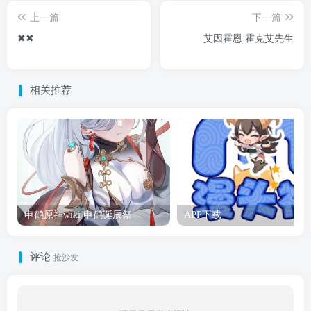
上一篇
下一篇
✖︎✖︎
艾因霍恩 霍克艾先生
相关推荐
申鹤原神wiki 申鹤诞辰祭
APP下载
评论
抢沙发