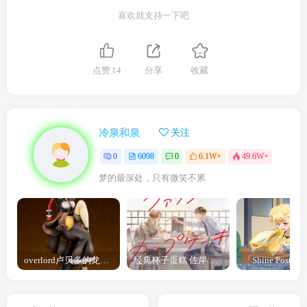
喜欢就支持一下吧
点赞
14
分享
收藏
冷泉和泉
关注
0
6098
0
6.1W+
49.6W+
梦的最深处，只有微笑不累
overlord卢贝多的龙王谁厉害 「Overlord」露普斯蕾琪娜·贝塔手办开订
经典杯子蛋糕 佐岸 漫画「经典杯子蛋糕」宣布真人日剧化