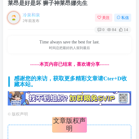
莱昂是好是坏 狮子神莱昂娜先生
冷泉和泉
关注
私信
2年前发布
0
84
14
Time always save the best for last.
时间总把最好的人留到最后
------本页内容已结束，喜欢请分享------
感谢您的来访，获取更多精彩文章请Cter+D收
藏本站。
©
版权声明
文章版权声
明