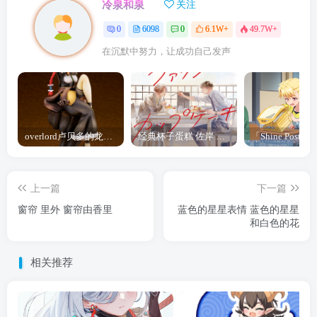
冷泉和泉
关注
0
6098
0
6.1W+
49.7W+
在沉默中努力，让成功自己发声
overlord卢贝多的龙王谁厉害 「Overlord」露普斯蕾琪娜·贝塔手办开订
经典杯子蛋糕 佐岸 漫画「经典杯子蛋糕」宣布真人日剧化
上一篇
下一篇
窗帘 里外 窗帘由香里
蓝色的星星表情 蓝色的星星
和白色的花
相关推荐