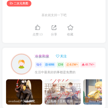
二次元美图
喜欢就支持一下吧
点赞
13
分享
收藏
冷泉和泉
关注
0
6098
0
6.1W+
49.7W+
生活中最美好的事都是免费的
overlord卢贝多的龙王谁厉害 「Overlord」露普斯蕾琪娜·贝塔手办开订
经典杯子蛋糕 佐岸 漫画「经典杯子蛋糕」宣布真人日剧化