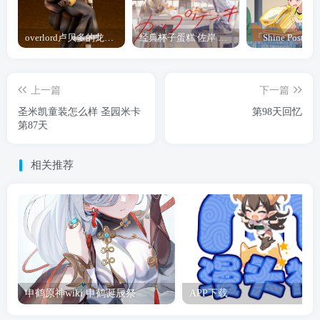
overlord卢贝多的龙王谁厉害 「Overlord」露普斯蕾琪娜·贝塔手办开订
经典杯子蛋糕 佐岸 漫画「经典杯子蛋糕」宣布真人日剧化
上一篇
下一篇
圣米凯童装怎么样 圣园米卡
第98天回忆
第87天
相关推荐
申鹤原神wiki 申鹤诞辰祭
APP下载